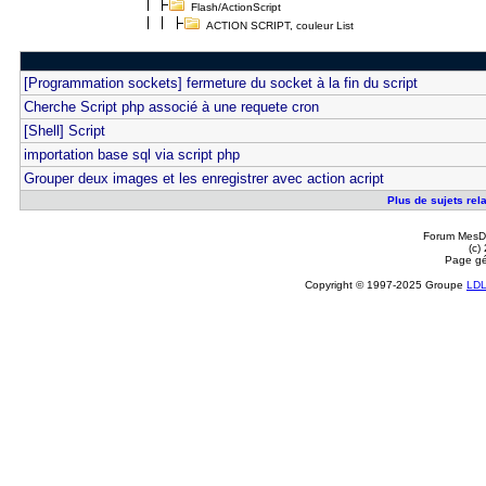
Flash/ActionScript
ACTION SCRIPT, couleur List
[Programmation sockets] fermeture du socket à la fin du script
Cherche Script php associé à une requete cron
[Shell] Script
importation base sql via script php
Grouper deux images et les enregistrer avec action acript
Plus de sujets rel
Forum MesDi
(c)
Page gé
Copyright © 1997-2025 Groupe
LD