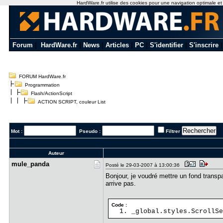
HardWare.fr utilise des cookies pour une navigation optimale et de
Forum
|
HardWare.fr
|
News
|
Articles
|
PC
|
S'identifier
|
S'inscrire
FORUM HardWare.fr
Programmation
Flash/ActionScript
ACTION SCRIPT, couleur List
Mot :
Pseudo :
Filtrer
Auteur
mule_panda
Posté le 29-03-2007 à 13:00:36
Bonjour, je voudré mettre un fond transpa
arrive pas.
Code :
_global.styles.ScrollSe