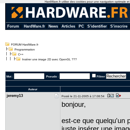
HardWare.fr utilise des cookies pour une navigation optimale et de
Forum
|
HardWare.fr
|
News
|
Articles
|
PC
|
S'identifier
|
S'inscrire
FORUM HardWare.fr
Programmation
C++
Insérer une image 2D avec OpenGL ???
Mot :
Pseudo :
Filtrer
Auteur
jeremy13
Posté le 21-11-2005 à 17:08:54
bonjour,
est-ce que quelqu'un pe
juste insérer une im