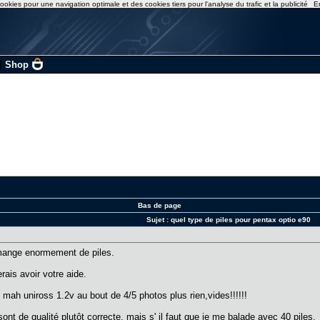
ookies pour une navigation optimale et des cookies tiers pour l'analyse du trafic et la publicité
E
|
Shop
Bas de page
Sujet :
quel type de piles pour pentax optio e90
 mange enormement de piles.
rais avoir votre aide.
 mah uniross 1.2v au bout de 4/5 photos plus rien,vides!!!!!!
nt de qualité plutôt correcte, mais s' il faut que je me balade avec 40 piles