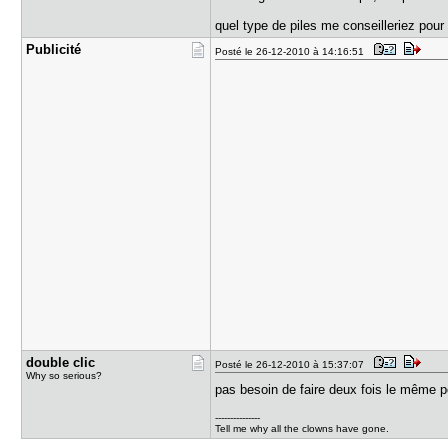
quel type de piles me conseilleriez po
Publicité
Posté le 26-12-2010 à 14:16:51
double cli​c
Posté le 26-12-2010 à 15:37:07
Why so serious?
pas besoin de faire deux fois le même 
---------------
Tell me why all the clowns have gone.