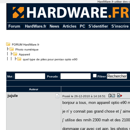
HardWare.fr utilise des c
Forum
|
HardWare.fr
|
News
|
Articles
|
PC
|
S'identifier
|
S'inscrire
FORUM HardWare.fr
Photo numérique
Appareil
quel type de piles pour pentax optio e90
Mot :
Pseudo :
Filtrer
Auteur
jujule
Posté le 26-12-2010 à 14:16:51
bonjour a tous, mon appareil optio e90
je n' y connait pas grand chose et j' aime
j' utilise des nmih 2300 mah et des 2100
dommage car avec cet apn, les photos so