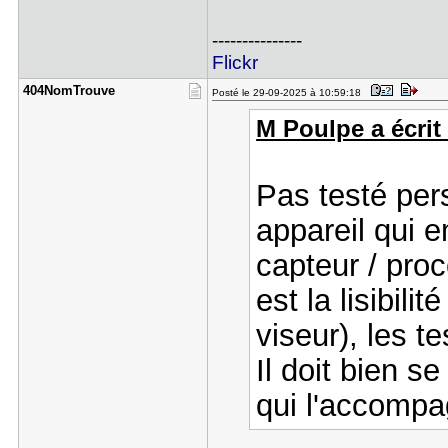
---------------
Flickr
404NomTrou​ve
Posté le 29-09-2025 à 10:59:18
M Poulpe a écrit 
Pas testé per
appareil qui 
capteur / proc
est la lisibili
viseur), les t
Il doit bien s
qui l'accompa