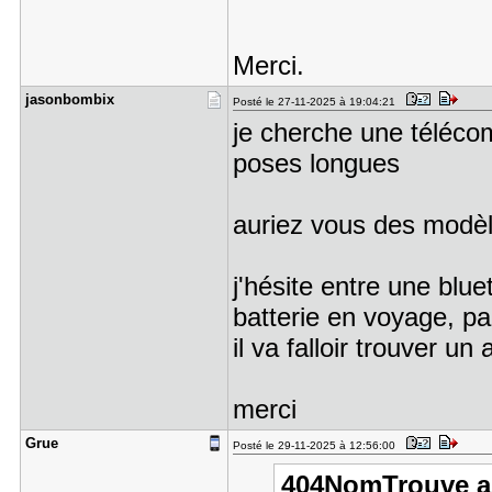
Merci.
jasonbombi​x
Posté le 27-11-2025 à 19:04:21
je cherche une téléco
poses longues
auriez vous des modèl
j'hésite entre une bluet
batterie en voyage, par
il va falloir trouver un
merci
Grue
Posté le 29-11-2025 à 12:56:00
404NomTrouve a é