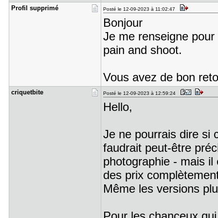
Profil sup​primé
Posté le 12-09-2023 à 11:02:47
Bonjour
Je me renseigne pour
pain and shoot.
Vous avez de bon retou
criquetbit​e
Posté le 12-09-2023 à 12:59:24
Hello,
Je ne pourrais dire si
faudrait peut-être pré
photographie - mais il
des prix complètement 
Même les versions plus
Pour les chanceux qui 