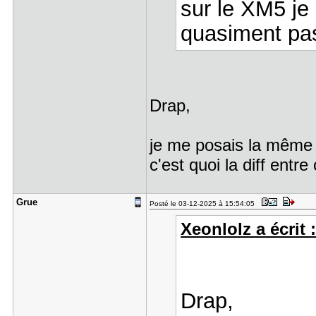
sur le XM5 je 
quasiment pas
Drap,
je me posais la même
c'est quoi la diff entre
Grue
Posté le 03-12-2025 à 15:54:05
Xeonlolz a écrit 
Drap,