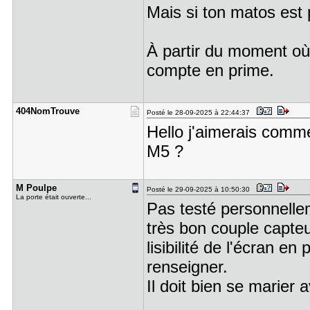
Mais si ton matos est 
À partir du moment où 
compte en prime.
404NomTrou​ve
Posté le 28-09-2025 à 22:44:37
Hello j'aimerais comme
M5 ?
M Poulpe
Posté le 29-09-2025 à 10:50:30
La porte était ouverte...
Pas testé personnelle
très bon couple capteur
lisibilité de l'écran en
renseigner.
Il doit bien se marier