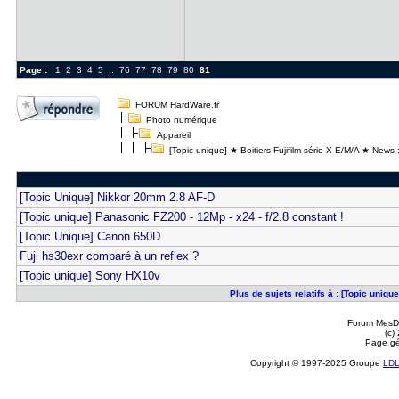
Page :
1
2
3
4
5
..
76
77
78
79
80
81
FORUM HardWare.fr
Photo numérique
Appareil
[Topic unique] ★ Boitiers Fujifilm série X E/M/A ★ News :
[Topic Unique] Nikkor 20mm 2.8 AF-D
[Topic unique] Panasonic FZ200 - 12Mp - x24 - f/2.8 constant !
[Topic Unique] Canon 650D
Fuji hs30exr comparé à un reflex ?
[Topic unique] Sony HX10v
Plus de sujets relatifs à : [Topic uniqu
Forum MesDi
(c)
Page gé
Copyright © 1997-2025 Groupe
LD