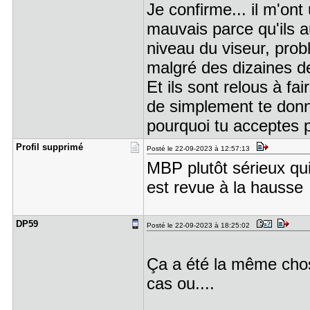
Je confirme... il m'ont 
mauvais parce qu'ils a
niveau du viseur, prob
malgré des dizaines de
Et ils sont relous à fa
de simplement te donne
pourquoi tu acceptes p
Profil sup​primé
Posté le 22-09-2023 à 12:57:13
MBP plutôt sérieux qui
est revue à la hausse
DP59
Posté le 22-09-2023 à 18:25:02
Ça a été la même chose
cas ou....