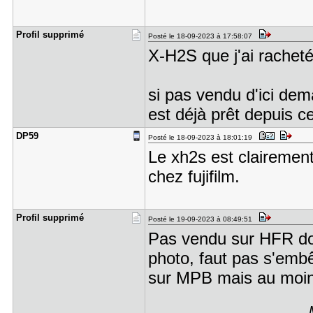
Profil sup​primé
Posté le 18-09-2023 à 17:58:07
X-H2S que j'ai racheté
si pas vendu d'ici dem
est déjà prêt depuis ce
DP59
Posté le 18-09-2023 à 18:01:19
Le xh2s est clairement 
chez fujifilm.
Profil sup​primé
Posté le 19-09-2023 à 08:49:51
Pas vendu sur HFR don
photo, faut pas s'emb
sur MPB mais au moins