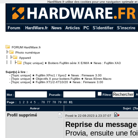
HardWare.fr utilise des cookies pour une navigation optimale et de
Forum
|
HardWare.fr
|
News
|
Articles
|
PC
|
S'identifier
|
S'inscrire
FORUM HardWare.fr
Photo numérique
Appareil
[Topic unique] ★ Boitiers Fujifilm série X E/M/A ★ News : Fujifilm XA3
Sujet(s) à lire :
-
[Topic unique] ★ Fujifilm XPro1 / Xpro2 ★ News : Firmware 3.00
-
[Topic unique] ★ Objectifs X pour boitiers Fujifilm ★ News 80mm Macro
-
[Topic unique] ★ Fujifilm XT1/2-XT10/20 ★ News : Firmware 3.00
Al
Mot :
Pseudo :
Filtrer
Page :
1
2
3
4
5
..
76
77
78
79
80
81
Auteur
Sujet :
[To
Profil sup​primé
Posté le 22-08-2023 à 23:37:07
Reprise du message 
Provia, ensuite une fois