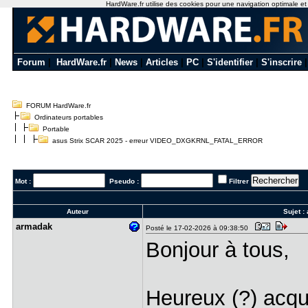
HardWare.fr utilise des cookies pour une navigation optimale et de
Forum
|
HardWare.fr
|
News
|
Articles
|
PC
|
S'identifier
|
S'inscrire
FORUM HardWare.fr
Ordinateurs portables
Portable
asus Strix SCAR 2025 - erreur VIDEO_DXGKRNL_FATAL_ERROR
Mot :
Pseudo :
Filtrer
Auteur
Sujet :
armadak
Posté le 17-02-2026 à 09:38:50
Bonjour à tous,
Heureux (?) acqu