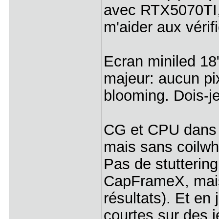
avec RTX5070TI, 
m'aider aux vérif
Ecran miniled 18
majeur: aucun pi
blooming. Dois-je
CG et CPU dans 
mais sans coilwhi
Pas de stuttering
CapFrameX, mais 
résultats). Et e
courtes sur des j