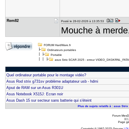
Rem82
Posté le 28-02-2026 à 13:35:53
Mouche à merde
FORUM HardWare.fr
Ordinateurs portables
Portable
asus Strix SCAR 2025 - erreur VIDEO_DXGKRNL_FA
Quel ordinateur portable pour le montage vidéo?
Asus Rod strix g731sv problème adaptateur usb - hdmi
Ajout de RAM sur un Asus R301U
Asus Notebook X515J: Ecran noir
Asus Dash 15 sur secteur sans batterie qui s'éteint
Plus de sujets relatifs à : asus 
Forum MesDi
(c)
Page gé
Copyright © 1997-2025 Groupe
LD