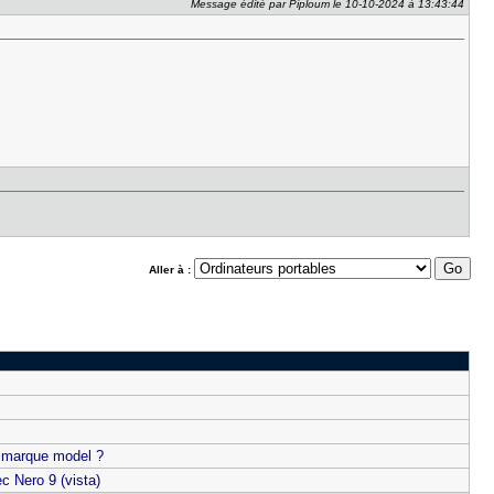
Message édité par Piploum le 10-10-2024 à 13:43:44
Aller à :
" marque model ?
c Nero 9 (vista)