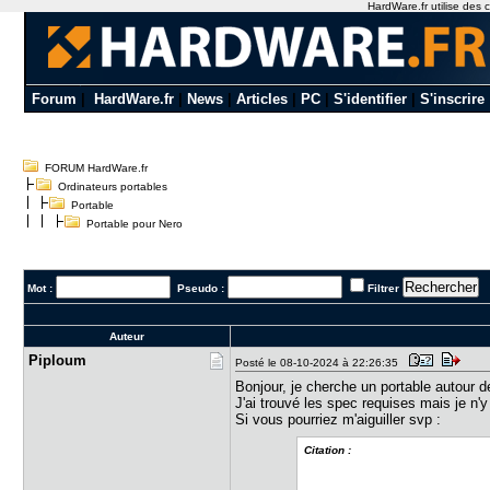
HardWare.fr utilise des c
Forum
|
HardWare.fr
|
News
|
Articles
|
PC
|
S'identifier
|
S'inscrire
FORUM HardWare.fr
Ordinateurs portables
Portable
Portable pour Nero
Mot :
Pseudo :
Filtrer
Auteur
Piploum
Posté le 08-10-2024 à 22:26:35
Bonjour, je cherche un portable autour d
J'ai trouvé les spec requises mais je n
Si vous pourriez m'aiguiller svp :
Citation :