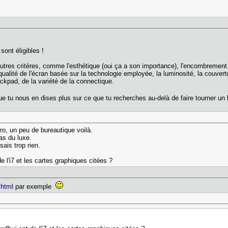
sont éligibles !
autres critères, comme l'esthétique (oui ça a son importance), l'encombrement 
lité de l'écran basée sur la technologie employée, la luminosité, la couvertur
rackpad, de la variété de la connectique.
que tu nous en dises plus sur ce que tu recherches au-delà de faire tourner un 
ro, un peu de bureautique voilà.
as du luxe.
sais trop rien.
e l'i7 et les cartes graphiques citées ?
.html
par exemple