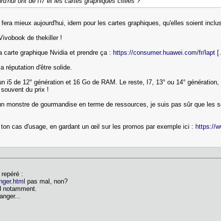
d'hui ont de l'i7 et les cartes graphiques citées ?
era mieux aujourd'hui, idem pour les cartes graphiques, qu'elles soient incl
Vivobook de thekiller !
a carte graphique Nvidia et prendre ça :
https://consumer.huawei.com/fr/lapt [..
 réputation d'être solide.
 d'un i5 de 12° génération et 16 Go de RAM. Le reste, I7, 13° ou 14° génératio
 souvent du prix !
 un monstre de gourmandise en terme de ressources, je suis pas sûr que les 
 ton cas d'usage, en gardant un œil sur les promos par exemple ici :
https://
i repéré :
anger.html
pas mal, non?
d notamment.
langer...