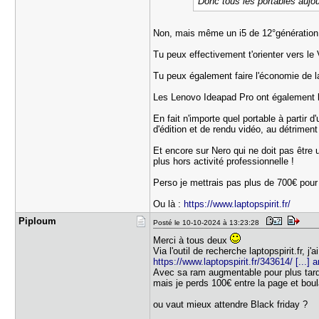
Donc tous les portables aujour
Non, mais même un i5 de 12°génération f
Tu peux effectivement t'orienter vers le 
Tu peux également faire l'économie de l
Les Lenovo Ideapad Pro ont également la
En fait n'importe quel portable à partir
d'édition et de rendu vidéo, au détriment
Et encore sur Nero qui ne doit pas être
plus hors activité professionnelle !
Perso je mettrais pas plus de 700€ pour
Ou là :
https://www.laptopspirit.fr/
Piploum
Posté le 10-10-2024 à 13:23:28
Merci à tous deux
Via l'outil de recherche laptopspirit.fr, j'a
https://www.laptopspirit.fr/343614/ [...] 
Avec sa ram augmentable pour plus tar
mais je perds 100€ entre la page et bou
ou vaut mieux attendre Black friday ?