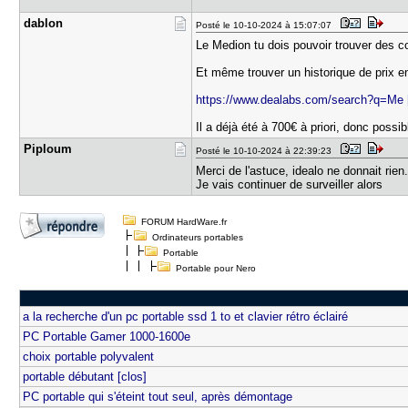
dablon
Posté le 10-10-2024 à 15:07:07
Le Medion tu dois pouvoir trouver des c
Et même trouver un historique de prix e
https://www.dealabs.com/search?q=Me
Il a déjà été à 700€ à priori, donc possibl
Piploum
Posté le 10-10-2024 à 22:39:23
Merci de l'astuce, idealo ne donnait rien
Je vais continuer de surveiller alors
FORUM HardWare.fr
Ordinateurs portables
Portable
Portable pour Nero
a la recherche d'un pc portable ssd 1 to et clavier rétro éclairé
PC Portable Gamer 1000-1600e
choix portable polyvalent
portable débutant [clos]
PC portable qui s'éteint tout seul, après démontage