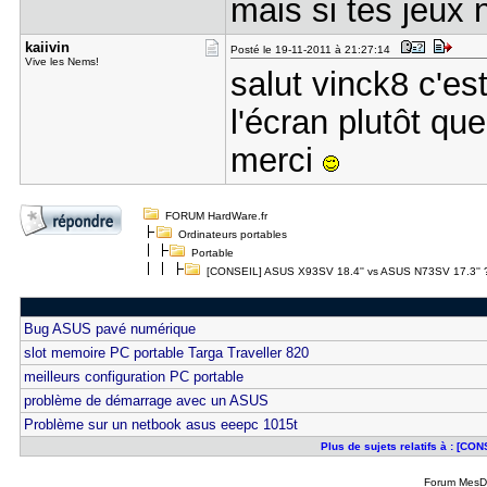
mais si tes jeux
kaiivin
Posté le 19-11-2011 à 21:27:14
Vive les Nems!
salut vinck8 c'est
l'écran plutôt que
merci
FORUM HardWare.fr
Ordinateurs portables
Portable
[CONSEIL] ASUS X93SV 18.4'' vs ASUS N73SV 17.3'' 
Bug ASUS pavé numérique
slot memoire PC portable Targa Traveller 820
meilleurs configuration PC portable
problème de démarrage avec un ASUS
Problème sur un netbook asus eeepc 1015t
Plus de sujets relatifs à : [C
Forum MesDi