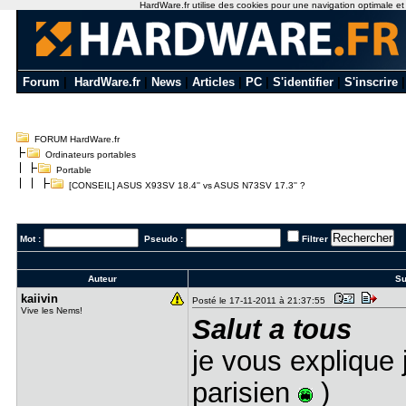
HardWare.fr utilise des cookies pour une navigation optimale et de
Forum
|
HardWare.fr
|
News
|
Articles
|
PC
|
S'identifier
|
S'inscrire
FORUM HardWare.fr
Ordinateurs portables
Portable
[CONSEIL] ASUS X93SV 18.4'' vs ASUS N73SV 17.3'' ?
Mot :
Pseudo :
Filtrer
Auteur
Su
kaiivin
Posté le 17-11-2011 à 21:37:55
Vive les Nems!
Salut a tous
je vous explique
parisien
)