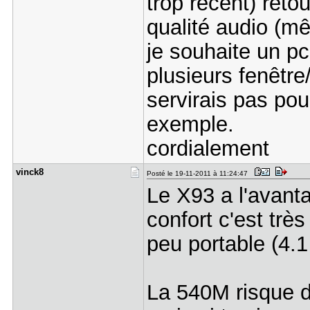
trop récent) ret
qualité audio (mê
je souhaite un pc
plusieurs fenêtre
servirais pas pou
exemple.
cordialement
vinck8
Posté le 19-11-2011 à 11:24:47
Le X93 a l'avant
confort c'est trè
peu portable (4.1
La 540M risque de