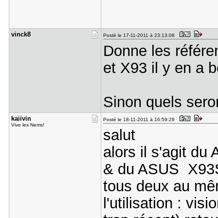
vinck8
Posté le 17-11-2011 à 23:13:08
Donne les référ
et X93 il y en a 
Sinon quels sero
kaiivin
Posté le 18-11-2011 à 16:59:29
Vive les Nems!
salut
alors il s'agit
& du ASUS X93
tous deux au m
l'utilisation : vi