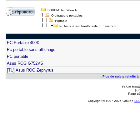
FORUM HardWare.fr
Ordinateurs portables
Portable
Pc Asus i7 surchauffe aide !!!!!! merci bq
PC Portable 400€
Pc portable sans affichage
PC portable
Asus ROG G752VS
[TU] Asus ROG Zephyrus
Plus de sujets relatifs à 
Forum MesDi
(c)
Page gé
Copyright © 1997-2025 Groupe
LD