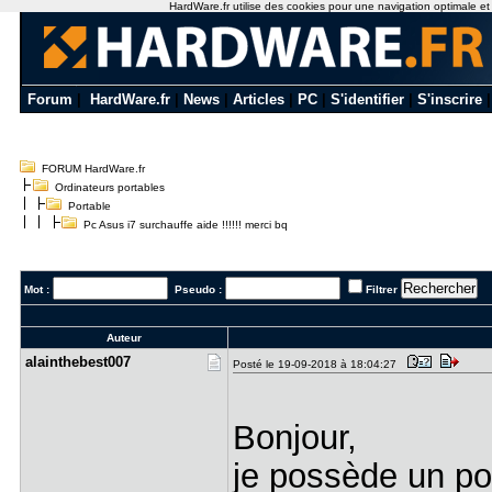
HardWare.fr utilise des cookies pour une navigation optimale et de
Forum
|
HardWare.fr
|
News
|
Articles
|
PC
|
S'identifier
|
S'inscrire
FORUM HardWare.fr
Ordinateurs portables
Portable
Pc Asus i7 surchauffe aide !!!!!! merci bq
Mot :
Pseudo :
Filtrer
Auteur
alainthebe​st007
Posté le 19-09-2018 à 18:04:27
Bonjour,
je possède un p