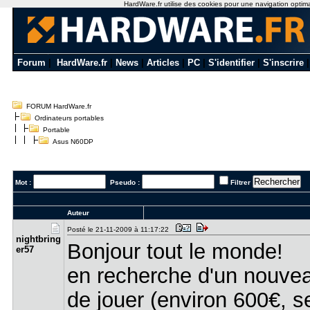
HardWare.fr utilise des cookies pour une navigation optimale
Forum
|
HardWare.fr
|
News
|
Articles
|
PC
|
S'identifier
|
S'inscrire
FORUM HardWare.fr
Ordinateurs portables
Portable
Asus N60DP
Mot :
Pseudo :
Filtrer
Auteur
Posté le 21-11-2009 à 11:17:22
nightbring​
Bonjour tout le monde!
er57
en recherche d'un nouvea
de jouer (environ 600€, 