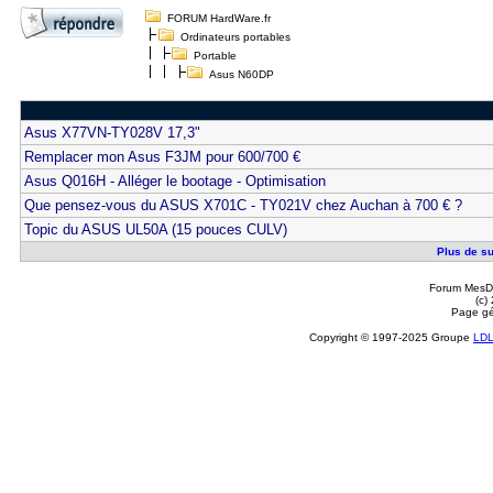
FORUM HardWare.fr
Ordinateurs portables
Portable
Asus N60DP
Asus X77VN-TY028V 17,3"
Remplacer mon Asus F3JM pour 600/700 €
Asus Q016H - Alléger le bootage - Optimisation
Que pensez-vous du ASUS X701C - TY021V chez Auchan à 700 € ?
Topic du ASUS UL50A (15 pouces CULV)
Plus de su
Forum MesDi
(c)
Page gé
Copyright © 1997-2025 Groupe
LD