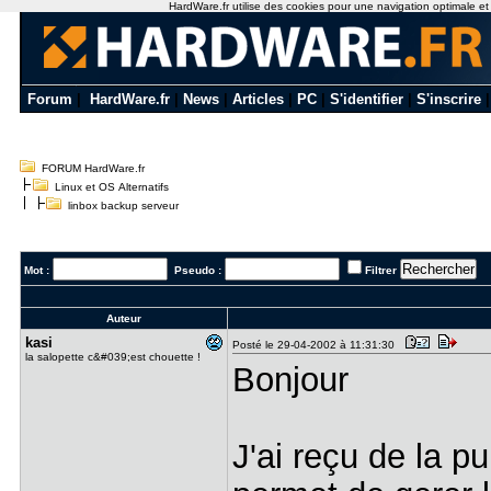
HardWare.fr utilise des cookies pour une navigation optimale et de
Forum
|
HardWare.fr
|
News
|
Articles
|
PC
|
S'identifier
|
S'inscrire
FORUM HardWare.fr
Linux et OS Alternatifs
linbox backup serveur
Mot :
Pseudo :
Filtrer
Auteur
kasi
Posté le 29-04-2002 à 11:31:30
la salopette c&#039;est chouette !
Bonjour
J'ai reçu de la p