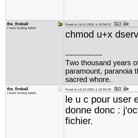
the_fireba​ll
Posté le 14-12-2001 à 19:58:52
I have fucking failed
chmod u+x dserv
---------------
Two thousand years of
paramount, paranoia th
sacred whore.
the_fireba​ll
Posté le 14-12-2001 à 19:59:35
I have fucking failed
le u c pour user e
donne donc : j'oct
fichier.