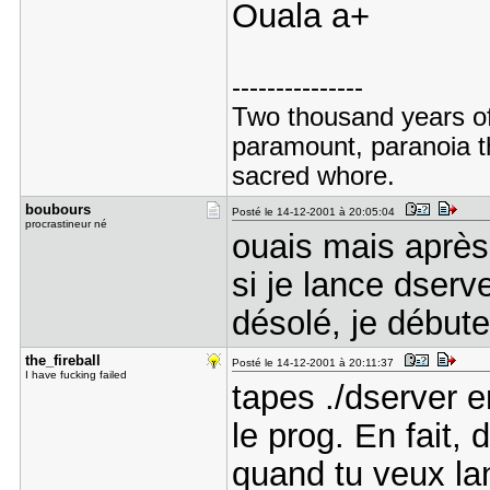
Ouala a+
---------------
Two thousand years of
paramount, paranoia th
sacred whore.
boubours
Posté le 14-12-2001 à 20:05:04
procrastineur né
ouais mais après
si je lance dser
désolé, je débute
the_fireba​ll
Posté le 14-12-2001 à 20:11:37
I have fucking failed
tapes ./dserver e
le prog. En fait, 
quand tu veux lan