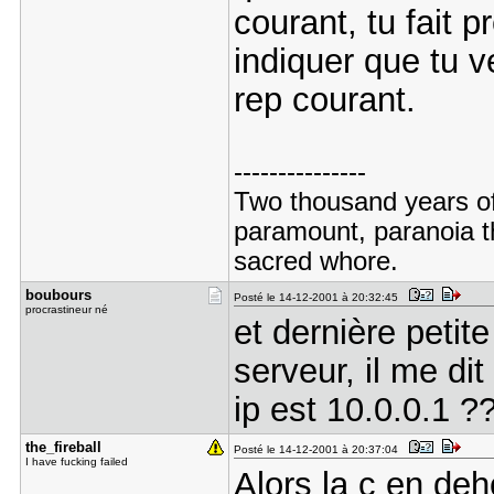
courant, tu fait p
indiquer que tu v
rep courant.
---------------
Two thousand years of
paramount, paranoia th
sacred whore.
boubours
Posté le 14-12-2001 à 20:32:45
procrastineur né
et dernière petit
serveur, il me di
ip est 10.0.0.1 ?
the_fireba​ll
Posté le 14-12-2001 à 20:37:04
I have fucking failed
Alors la c en de