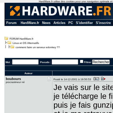
HardWare.fr utilise des cookies pour une navigation optimale et de
Forum
|
HardWare.fr
|
News
|
Articles
|
PC
|
S'identifier
|
S'inscrire
FORUM HardWare.fr
Linux et OS Alternatifs
comment faire un serveur edonkey ??
Mot :
Pseudo :
Filtrer
Auteur
boubours
Posté le 14-12-2001 à 19:50:53
procrastineur né
Je vais sur le si
je télécharge le f
puis je fais gunz