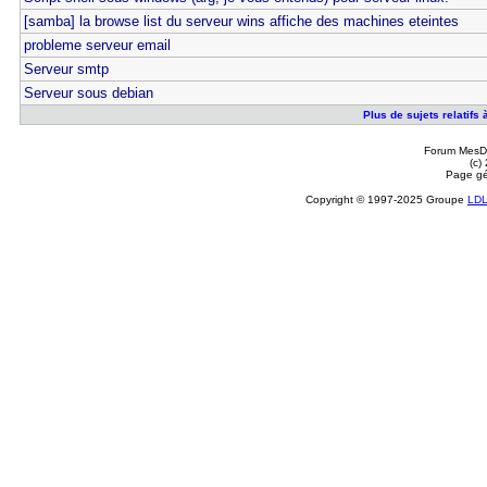
[samba] la browse list du serveur wins affiche des machines eteintes
probleme serveur email
Serveur smtp
Serveur sous debian
Plus de sujets relatifs
Forum MesDi
(c)
Page gé
Copyright © 1997-2025 Groupe
LD