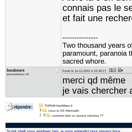
connais pas le s
et fait une reche
---------------
Two thousand years of
paramount, paranoia th
sacred whore.
boubours
Posté le 14-12-2001 à 20:39:27
procrastineur né
merci qd même
je vais chercher a
FORUM HardWare.fr
Linux et OS Alternatifs
comment faire un serveur edonkey ??
Script shell sous windows (arg, je vous entends) pour serveur linux.