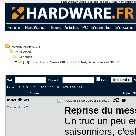
HardWare.fr utilise des cookies pour une navigation opt
Forum
|
HardWare.fr
|
News
|
Articles
|
PC
|
S'identifier
|
S'inscrire
FORUM HardWare.fr
Jeux Video
Consoles
[TU] Forza Horizon Series XBOX - DLC 2 Rally Adventure 29/03/2023
Al
Mot :
Pseudo :
Filtrer
Page :
1
2
3
4
5
..
182
183
184
185
186
187
Auteur
Sujet :
[T
muet dhive​r
Posté le 18-06-2026 à 13:16:36
Reprise du mes
Transactions (5)
Un truc un peu e
saisonniers, c'e