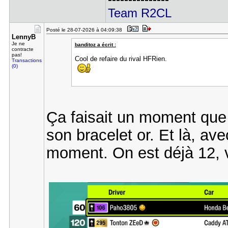
Team R2CL
Posté le 28-07-2026 à 04:09:38
LennyB
Je ne
banditoz a écrit :
contracte
pas!
Cool de refaire du rival HFRien.
Transactions
(0)
Ça faisait un moment que 
son bracelet or. Et là, ave
moment. On est déjà 12, v