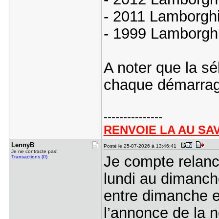
- 2011 Lamborgh
- 1999 Lamborgh
A noter que la sé
chaque démarrag
---------------
RENVOIE LA AU SA
LennyB
Posté le 25-07-2026 à 13:46:41
Je ne contracte pas!
Je compte relanc
Transactions (0)
lundi au dimanche
entre dimanche e
l’annonce de la n