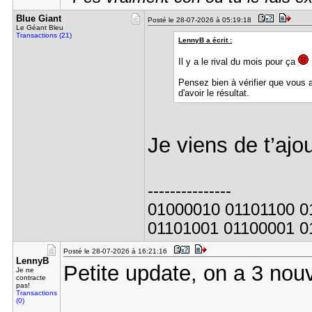
Blue Giant
Posté le 28-07-2026 à 05:19:18
Le Géant Bleu
Transactions (21)
LennyB a écrit :
Il y a le rival du mois pour ça
Pensez bien à vérifier que vous a
d'avoir le résultat.
Je viens de t’ajo
---------------
01000010 01101100 0
01101001 01100001 0
Posté le 28-07-2026 à 16:21:16
LennyB
Petite update, on a 3 nouv
Je ne
contracte
pas!
Transactions
(0)