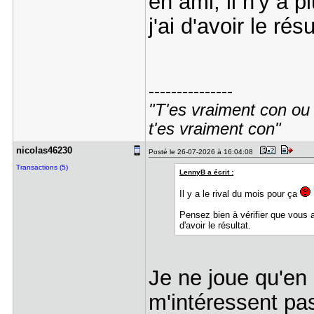
en ami, il n'y a p
j'ai d'avoir le résu
---------------
"T'es vraiment con ou t
t'es vraiment con"
nicolas462​30
Posté le 26-07-2026 à 16:04:08
Transactions (5)
LennyB a écrit :
Il y a le rival du mois pour ça
Pensez bien à vérifier que vous a
d'avoir le résultat.
Je ne joue qu'en 
m'intéressent p