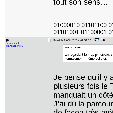
tout son sens…
---------------
01000010 01101100 0
01101001 01100001 0
gzii
Posté le 19-06-2026 à 09:31:30
court-circuit
Transactions (3)
MiB75 a écrit :
En regardant la map principale, 
normalement, même celle-ci.
Je pense qu’il y 
plusieurs fois le 
manquait un côté
J’ai dû la parcou
de façon très mé