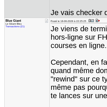
Je vais checker
Blue Giant
Posté le 18-06-2026 à 22:25:25
Le Géant Bleu
Je viens de term
Transactions (21)
hors-ligne sur F
courses en ligne.
Cependant, en fais
quand même dom
"rewind" sur ce 
même pas pourquo
te lances sur une