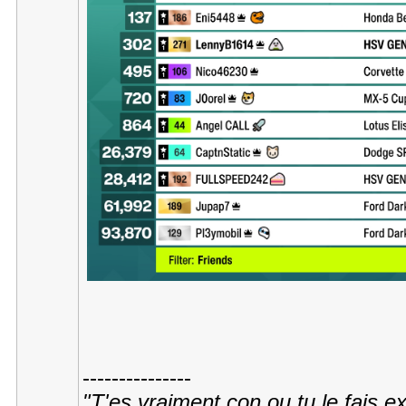
---------------
"T'es vraiment con ou tu le fais e