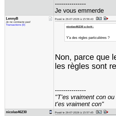
---------------
Je vous emmerde
LennyB
Posté le 26-07-2026 à 15:56:43
Je ne contracte pas!
Transactions (0)
nicolas46230 a écrit :
Y'a des règles particulières ?
Non, parce que l
les règles sont r
---------------
"T'es vraiment con ou t
t'es vraiment con"
nicolas462​30
Posté le 26-07-2026 à 15:57:45