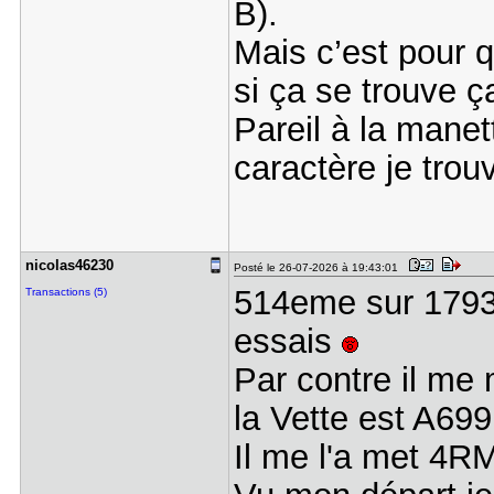
B).
Mais c’est pour q
si ça se trouve ça
Pareil à la mane
caractère je trouv
nicolas462​30
Posté le 26-07-2026 à 19:43:01
514eme sur 17937
Transactions (5)
essais
Par contre il me
la Vette est A69
Il me l'a met 4R