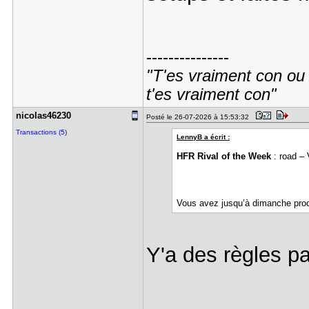
---------------
"T'es vraiment con ou t
t'es vraiment con"
nicolas462​30
Posté le 26-07-2026 à 15:53:32
Transactions (5)
LennyB a écrit :
HFR Rival of the Week
: road – 
Vous avez jusqu’à dimanche proc
Y'a des règles pa