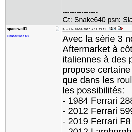
---------------
Gt: Snake640 psn: Sl
spacewolf1
Posté le 18-07-2026 à 12:23:11
Avec la série 3 n
Transactions (0)
Aftermarket à cô
italiennes à des p
propose certaine
que dans les rou
les possibilités:
- 1984 Ferrari 2
- 2012 Ferrari 5
- 2019 Ferrari F8
- 2012 Lamborgh