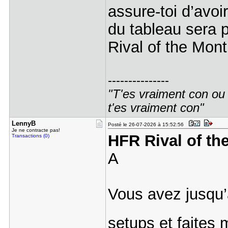
assure‐toi d’avo
du tableau sera pu
Rival of the Mont
---------------
"T'es vraiment con ou t
t'es vraiment con"
LennyB
Posté le 26-07-2026 à 15:52:56
Je ne contracte pas!
HFR Rival of th
Transactions (0)
A
Vous avez jusqu’
setups et faites