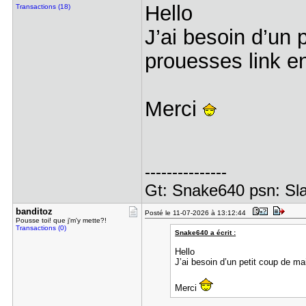
Hello
Transactions (18)
J’ai besoin d’un 
prouesses link e
Merci
---------------
Gt: Snake640 psn: Sl
banditoz
Posté le 11-07-2026 à 13:12:44
Pousse toi! que j'm'y mette?!
Transactions (0)
Snake640 a écrit :
Hello
J’ai besoin d’un petit coup de m
Merci