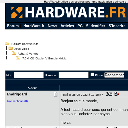
HardWare.fr utilise des cookies pour une navigation optimale et de
Forum
|
HardWare.fr
|
News
|
Articles
|
PC
|
S'identifier
|
S'inscrire
FORUM HardWare.fr
Jeux Video
Achat & Ventes
[ACH] Clé Diablo IV Bundle Nvidia
Mot :
Pseudo :
Filtrer
Auteur
amdriggard
Posté le 25-05-2023 à 19:18:47
Bonjour tout le monde,
Transactions (0)
A tout hasard pour ceux qui ont command
bien vous l'achetez par paypal.
merci.