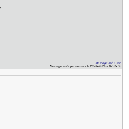
)
Message cité 1 fois
Message édité par kworkas le 20-06-2026 à 07:25:08