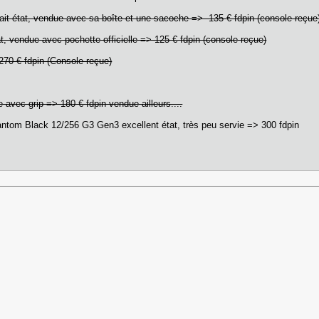
rfait état, vendue avec sa boîte et une sacoche => 135 € fdpin (console reçue
at, vendue avec pochette officielle => 125 € fdpin (console reçue)
270 € fdpin (Console reçue)
ue avec grip => 180 € fdpin vendue ailleurs....
ntom Black 12/256 G3 Gen3 excellent état, très peu servie => 300 fdpin