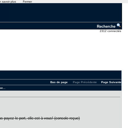
n savoir plus
Fermer
Recherche
2312 connectés
Bas de page
Page Précédente
Page Suivante
e...
s payez le port, elle est à vous! (console reçue)