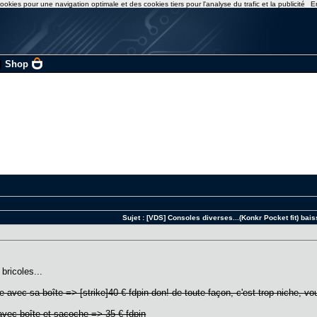
ookies pour une navigation optimale et des cookies tiers pour l'analyse du trafic et la publicité
E
|
Shop
Sujet :
[VDS] Consoles diverses...(Konkr Pocket fit) baiss
bricoles...
 avec sa boîte => [strike]40 € fdpin don! de toute façon, c'est trop niche, vou
avec boîte et sacoche => 35 € fdpin