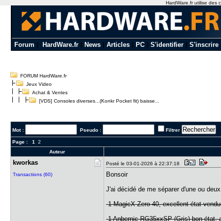
HardWare.fr utilise des c
Forum
|
HardWare.fr
|
News
|
Articles
|
PC
|
S'identifier
|
S'inscrire
FORUM HardWare.fr
Jeux Video
Achat & Ventes
[VDS] Consoles diverses...(Konkr Pocket fit) baisse...
Mot :
Pseudo :
Filtrer
Page :
1
2
Auteur
kworkas
Posté le 03-01-2026 à 22:37:18
Bonsoir
Transactions (60)
J'ai décidé de me séparer d'une ou deux 
-1 MagicX Zero 40, excellent état vendue
-1 Anbernic RG35xxSP (Gris) bon état, 