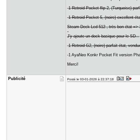
-1 Retroid Pocket flip 2, (Turquoise) pa
-1 Retroid Pocket 5, (noire) excellent ét
Steam Deck Lcd 512 , très bon état => 
J'y ajoute un dock basique pour le SD...
-1 Retroid G2, (noire) parfait état, vend
-1 AyaNeo Konkr Pocket Fit version Pha
Merci!
Publicité
Posté le 03-01-2026 à 22:37:18