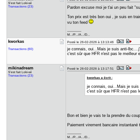
S'est fait Loki-sé
Transactions (23)
Pardon excuse moi je t'ai un peu fait "
Ton prix est très bon oui , je suis en tr
vu ton feed
---------------
M.../P.../A.../D...
kworkas
Posté le 26-02-2026 à 13:13:46
je connais, oui...Mais je suis anti-lbc....
Transactions (60)
c'est sûr que HFR n'est pas le meilleur 
mikinadrea​m
Posté le 26-02-2026 à 13:17:51
S'est fait Loki-sé
Transactions (23)
kworkas a écrit :
je connais, oui...Mais je suis 
c'est sûr que HFR n'est pas l
Bon et bien je vais te la prendre du cou
Paiement virement bancaire instantané t
---------------
M.../P.../A.../D...