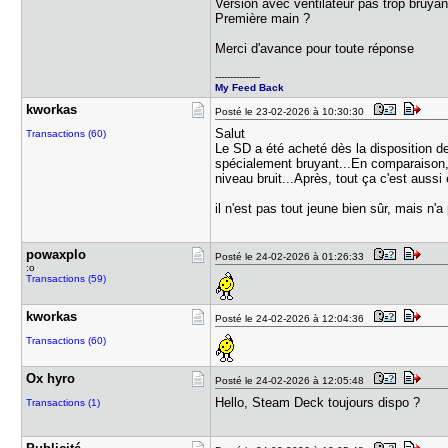
Version avec ventilateur pas trop bruya
Première main ?
Merci d'avance pour toute réponse
---------------
My Feed Back
kworkas
Posté le 23-02-2026 à 10:30:30
Salut
Transactions (60)
Le SD a été acheté dès la disposition d
spécialement bruyant...En comparaison, j
niveau bruit...Après, tout ça c'est aussi
il n'est pas tout jeune bien sûr, mais n'
powaxplo
Posté le 24-02-2026 à 01:26:33
:o
Transactions (59)
kworkas
Posté le 24-02-2026 à 12:04:36
Transactions (60)
Ox hyro
Posté le 24-02-2026 à 12:05:48
Hello, Steam Deck toujours dispo ?
Transactions (1)