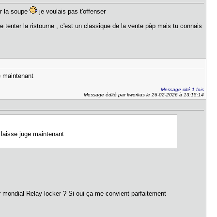
ur la soupe
je voulais pas t'offenser
 de tenter la ristourne , c'est un classique de la vente pàp mais tu connais
ge maintenant
Message cité 1 fois
Message édité par kworkas le 26-02-2026 à 13:15:14
te laisse juge maintenant
r mondial Relay locker ? Si oui ça me convient parfaitement