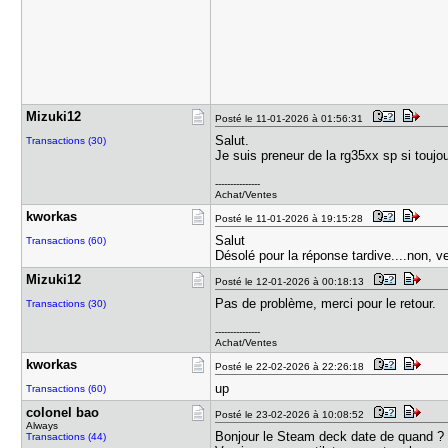
Mizuki12
Posté le 11-01-2026 à 01:56:31
Salut.
Transactions (30)
Je suis preneur de la rg35xx sp si toujou
---------------
Achat/Ventes
kworkas
Posté le 11-01-2026 à 19:15:28
Salut
Transactions (60)
Désolé pour la réponse tardive....non, ve
Mizuki12
Posté le 12-01-2026 à 00:18:13
Pas de problème, merci pour le retour.
Transactions (30)
---------------
Achat/Ventes
kworkas
Posté le 22-02-2026 à 22:26:18
up
Transactions (60)
colonel ba​o
Posté le 23-02-2026 à 10:08:52
Always
Bonjour le Steam deck date de quand 
Transactions (44)