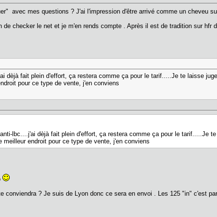
suer" avec mes questions ? J'ai l'impression d'être arrivé comme un cheveu s
ain de checker le net et je m'en rends compte . Après il est de tradition sur hfr
j'ai dèjà fait plein d'effort, ça restera comme ça pour le tarif.....Je te laisse ju
endroit pour ce type de vente, j'en conviens
anti-lbc....j'ai dèjà fait plein d'effort, ça restera comme ça pour le tarif.....Je 
e meilleur endroit pour ce type de vente, j'en conviens
p
e conviendra ? Je suis de Lyon donc ce sera en envoi . Les 125 "in" c'est pa