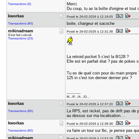
Merci.
Transactions (0)
Du coup, tu as la boîte d'origine et tout
kworkas
Posté le 26-02-2026 à 12:19:05
boite, chargeur et sacoche
Transactions (60)
mikinadrea​m
Posté le 26-02-2026 à 12:31:38
S'est fait Loki-sé
Transactions (23)
La retroid pocket 5 c'est la 8/128 ?
Elle est en parfait état ? pas de pokes 
Tu es de quel coin pour du main propre 
125 in c'est ton dernier dernier prix ?
---------------
M.../P.../A.../D...
kworkas
Posté le 26-02-2026 à 12:37:20
La RP5, est nickel, pas de drift pas de p
Transactions (60)
au dessus sur ma localisation....
kworkas
Posté le 26-02-2026 à 12:38:38
va faire un tour sur lbc, je pense pas qu
Transactions (60)
mikinadrea​m
Posté le 26-02-2026 à 12:52:29