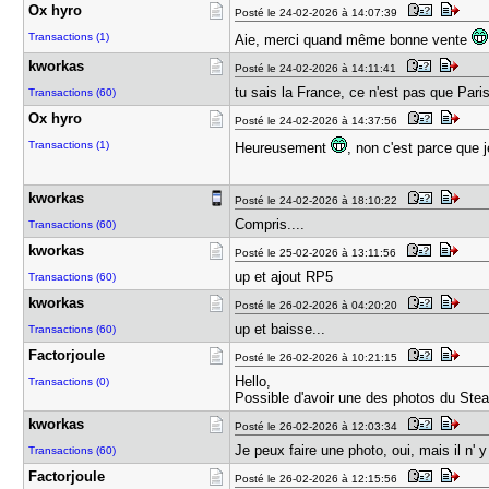
Ox hyro
Posté le 24-02-2026 à 14:07:39
Transactions (1)
Aie, merci quand même bonne vente
kworkas
Posté le 24-02-2026 à 14:11:41
tu sais la France, ce n'est pas que Paris.
Transactions (60)
Ox hyro
Posté le 24-02-2026 à 14:37:56
Transactions (1)
Heureusement
, non c'est parce que 
kworkas
Posté le 24-02-2026 à 18:10:22
Compris....
Transactions (60)
kworkas
Posté le 25-02-2026 à 13:11:56
up et ajout RP5
Transactions (60)
kworkas
Posté le 26-02-2026 à 04:20:20
up et baisse...
Transactions (60)
Factorjoul​e
Posté le 26-02-2026 à 10:21:15
Hello,
Transactions (0)
Possible d'avoir une des photos du Ste
kworkas
Posté le 26-02-2026 à 12:03:34
Je peux faire une photo, oui, mais il n' 
Transactions (60)
Factorjoul​e
Posté le 26-02-2026 à 12:15:56