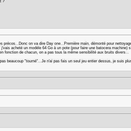
nt ?
es précos...Donc on va dire Day one...Première main, démonté pour nettoyage.
'vais acheté un modèle 64 Go à un pote (pour faire une batocera machine) sur l
 en fonction de chacun, on a pas tous la même sensibilité aux bruits divers...
a pas beaucoup "tourné"...Je n'ai pas fais un seul jeu entier dessus, je suis pl