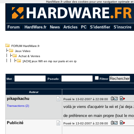
HardWare.fr utilise des cookies pour une navigation optimale et de
Forum
|
HardWare.fr
|
News
|
Articles
|
PC
|
S'identifier
|
S'inscrire
FORUM HardWare.fr
Jeux Video
Achat & Ventes
[ACH] jeux WII en mp sur paris et en rp
Mot :
Pseudo :
Filtrer
Auteur
pikapikach​u
Posté le 13-02-2007 à 22:09:00
Transactions (2)
voilà je viens d'acquérir la wii et j'ai de
de préférence en main propre (tout le m
Publicité
Posté le 13-02-2007 à 22:09:00