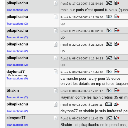
pikapikach​u
Posté le 17-02-2007 à 21:54:19
mais sur paris c'est quand tu veux (quand
Transactions (2)
pikapikach​u
Posté le 18-02-2007 à 12:56:30
up
Transactions (2)
pikapikach​u
Posté le 21-02-2007 à 09:02:30
up
Transactions (2)
pikapikach​u
Posté le 22-02-2007 à 21:42:05
up
Transactions (2)
pikapikach​u
Posté le 08-03-2007 à 16:34:13
up
Transactions (2)
daytona77
Posté le 08-03-2007 à 16:44:10
Life is a journey...
ca marche pour farcry pour 35 euros
Transactions (0)
on voit les détails en mp si tu es toujou
Shakin
Posté le 08-03-2007 à 17:01:47
Rayman contre les lapin cretins 35 en mp
Transactions (2)
pikapikach​u
Posté le 09-03-2007 à 11:06:11
daytona77 et shakin je suis intéressé pa
Transactions (2)
elcoyote77
Posté le 09-03-2007 à 11:42:55
Shakin : si pikapikachu ne le prend pas, 
Transactions (0)