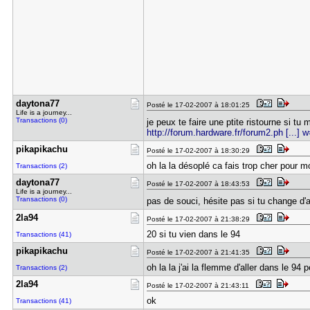
daytona77
Posté le 17-02-2007 à 18:01:25
Life is a journey...
Transactions (0)
je peux te faire une ptite ristourne si t
http://forum.hardware.fr/forum2.ph [...]
pikapikach​u
Posté le 17-02-2007 à 18:30:29
oh la la désoplé ca fais trop cher pour mo
Transactions (2)
daytona77
Posté le 17-02-2007 à 18:43:53
Life is a journey...
Transactions (0)
pas de souci, hésite pas si tu change d'
2la94
Posté le 17-02-2007 à 21:38:29
20 si tu vien dans le 94
Transactions (41)
pikapikach​u
Posté le 17-02-2007 à 21:41:35
oh la la j'ai la flemme d'aller dans le 94 
Transactions (2)
2la94
Posté le 17-02-2007 à 21:43:11
ok
Transactions (41)