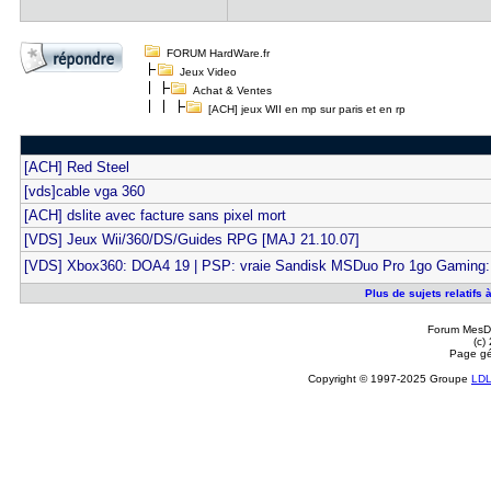
FORUM HardWare.fr
Jeux Video
Achat & Ventes
[ACH] jeux WII en mp sur paris et en rp
[ACH] Red Steel
[vds]cable vga 360
[ACH] dslite avec facture sans pixel mort
[VDS] Jeux Wii/360/DS/Guides RPG [MAJ 21.10.07]
[VDS] Xbox360: DOA4 19 | PSP: vraie Sandisk MSDuo Pro 1go Gaming: 
Plus de sujets relatifs 
Forum MesDi
(c)
Page gé
Copyright © 1997-2025 Groupe
LD