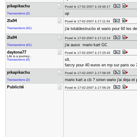
pikapikach​u
Posté le 17-02-2007 à 16:46:17
up
Transactions (2)
2la94
Posté le 17-02-2007 à 17:11:34
Transactions (41)
j'ai totaldestructio et wario pour 60 les
2la94
Posté le 17-02-2007 à 17:12:14
j'ai aussi mario kart GC
Transactions (41)
daytona77
Posté le 17-02-2007 à 17:25:42
Life is a journey...
slt,
Transactions (0)
farcry pour 40 euros en mp sur paris ou
pikapikach​u
Posté le 17-02-2007 à 17:58:26
mario kart a cb ? sinon wario j'ai deja et
Transactions (2)
Publicité
Posté le 17-02-2007 à 17:58:26