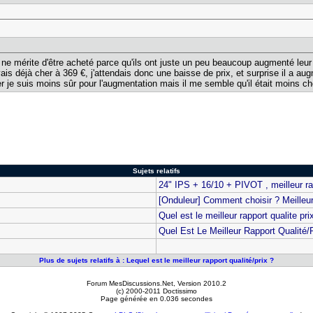
2 ne mérite d'être acheté parce qu'ils ont juste un peu beaucoup augmenté leur
vais déjà cher à 369 €, j'attendais donc une baisse de prix, et surprise il a a
er je suis moins sûr pour l'augmentation mais il me semble qu'il était moins che
Sujets relatifs
24" IPS + 16/10 + PIVOT , meilleur rap
[Onduleur] Comment choisir ? Meilleur 
Quel est le meilleur rapport qualite p
Quel Est Le Meilleur Rapport Qualité
Plus de sujets relatifs à : Lequel est le meilleur rapport qualité/prix ?
Forum MesDiscussions.Net
, Version 2010.2
(c) 2000-2011 Doctissimo
Page générée en 0.036 secondes