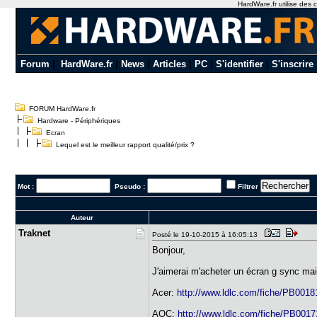
HardWare.fr utilise des c
Forum
|
HardWare.fr
|
News
|
Articles
|
PC
|
S'identifier
|
S'inscrire
FORUM HardWare.fr
Hardware - Périphériques
Ecran
Lequel est le meilleur rapport qualité/prix ?
Mot :
Pseudo :
Filtrer
Auteur
Traknet
Posté le 19-10-2015 à 16:05:13
Bonjour,
J'aimerai m'acheter un écran g sync mais
Acer:
http://www.ldlc.com/fiche/PB0018
AOC:
http://www.ldlc.com/fiche/PB0017