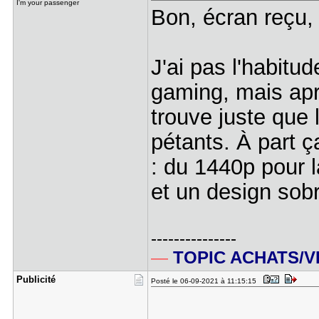
I'm your passenger
Bon, écran reçu, j
J'ai pas l'habitud
gaming, mais apr
trouve juste que 
pétants. À part ç
: du 1440p pour l
et un design sobr
---------------
—
TOPIC ACHATS/
Publicité
Posté le 06-09-2021 à 11:15:15