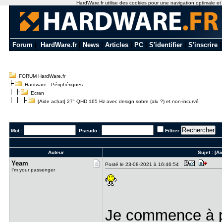
HardWare.fr utilise des cookies pour une navigation optimale et de
Forum
|
HardWare.fr
|
News
|
Articles
|
PC
|
S'identifier
|
S'inscrire
FORUM HardWare.fr
Hardware - Périphériques
Ecran
[Aide achat] 27" QHD 165 Hz avec design sobre (alu ?) et non-incurvé
Mot :
Pseudo :
Filtrer
Auteur
Sujet :
[A
Yeam
Posté le 23-08-2021 à 16:46:54
I'm your passenger
Je commence à p