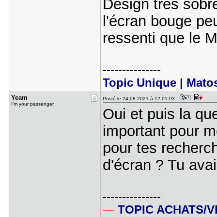
Design très sobre 
l'écran bouge peu
ressenti que le 
---------------
Topic Unique | Mato
Yeam
Posté le 24-08-2021 à 12:01:03
I'm your passenger
Oui et puis la qu
important pour moi
pour tes recherc
d'écran ? Tu avai
---------------
—
TOPIC ACHATS/