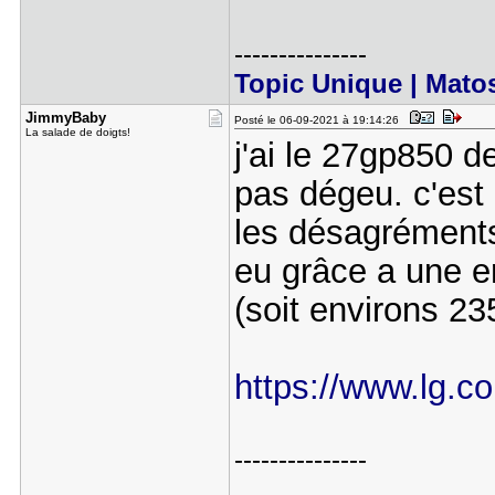
---------------
Topic Unique | Mato
JimmyBaby
Posté le 06-09-2021 à 19:14:26
La salade de doigts!
j'ai le 27gp850 d
pas dégeu. c'est
les désagréments 
eu grâce a une e
(soit environs 23
https://www.lg.co
---------------
...