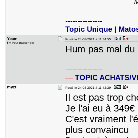
M
---------------
Topic Unique | Mato
Yeam
Posté le 24-08-2021 à 11:34:55
I'm your passenger
Hum pas mal du to
---------------
—
TOPIC ACHATS/
myzt
Posté le 24-08-2021 à 11:42:29
Il est pas trop c
Je l'ai eu à 349
C'est vraiment l'é
plus convaincu