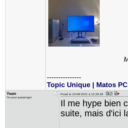
M
---------------
Topic Unique | Matos P
Yeam
Posté le 24-08-2021 à 12:28:48
I'm your passenger
Il me hype bien c
suite, mais d'ici l