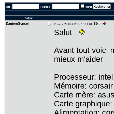
Mot :
Pseudo :
Filtrer
Auteur
DanieruSen​sei
Posté le 29-09-2013 à 13:39:48
Salut
Avant tout voici 
mieux m'aider
Processeur: intel
Mémoire: corsai
Carte mère: asu
Carte graphique: 
Alimentation: cor