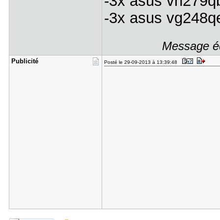
-3x asus vn279q
-3x asus vg248q
Message éd
Publicité
Posté le 29-09-2013 à 13:39:48