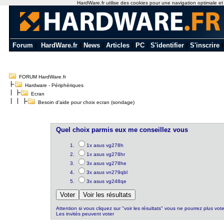
HardWare.fr utilise des cookies pour une navigation optimale et de
Forum
|
HardWare.fr
|
News
|
Articles
|
PC
|
S'identifier
|
S'inscrire
FORUM HardWare.fr
Hardware - Périphériques
Ecran
Besoin d'aide pour choix ecran (sondage)
Quel choix parmis eux me conseillez vous
1x asus vg278h
1x asus vg278hr
3x asus vg278he
3x asus vn279qbl
3x asus vg248qe
Attention si vous cliquez sur "voir les résultats" vous ne pourrez plus vote
Les invités peuvent voter