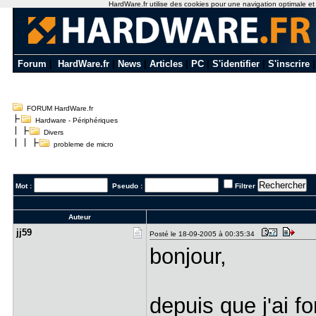
HardWare.fr utilise des cookies pour une navigation optimale et de
Forum
|
HardWare.fr
|
News
|
Articles
|
PC
|
S'identifier
|
S'inscrire
FORUM HardWare.fr
Hardware - Périphériques
Divers
probleme de micro
Mot :
Pseudo :
Filtrer
Auteur
jj59
Posté le 18-09-2005 à 00:35:34
bonjour,
depuis que j'ai fo