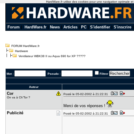
HardWare.fr utilise des cookies pour une navigation optimale et de
Forum
|
HardWare.fr
|
News
|
Articles
|
PC
|
S'identifier
|
S'inscrire
FORUM HardWare.fr
Hardware
Ventilateur WBK38 II ou Aqua 690 for XP ?????
Mot :
Pseudo :
Filtrer
Auteur
Cor
Posté le 05-02-2002 à 21:22:31
On va à Ch'Tor ?
Merci de vos réponses !
Publicité
Posté le 05-02-2002 à 21:22:31