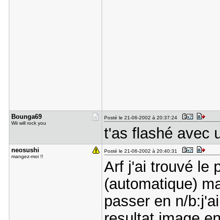
Bounga69
Posté le 21-06-2002 à 20:37:24
Wii will rock you
t'as flashé avec 
neosushi
Posté le 21-06-2002 à 20:40:31
mangez-moi !!
Arf j'ai trouvé l
(automatique) ma
passer en n/b:j'a
resultat image en