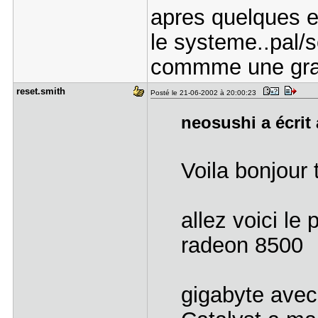
apres quelques es
le systeme..pal/se
commme une gra
reset.smit​h
Posté le 21-06-2002 à 20:00:23
neosushi a écrit 
Voila bonjour 
allez voici le
radeon 8500
gigabyte avec 