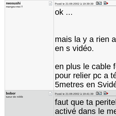
neosushi
Posté le 21-06-2002 à 19:39:39
mangez-moi !!
ok ...
mais la y a rien 
en s vidéo.
en plus le cable 
pour relier pc a 
5metres en Svid
bobor
Posté le 21-06-2002 à 19:41:39
tueur de n44b
faut que ta perit
activé dans le me