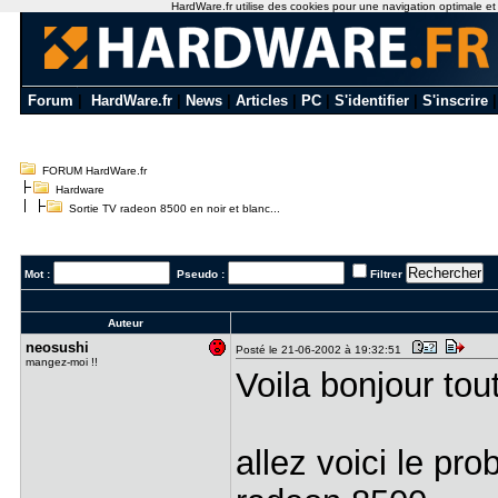
HardWare.fr utilise des cookies pour une navigation optimale et de
Forum
|
HardWare.fr
|
News
|
Articles
|
PC
|
S'identifier
|
S'inscrire
FORUM HardWare.fr
Hardware
Sortie TV radeon 8500 en noir et blanc...
Mot :
Pseudo :
Filtrer
Auteur
neosushi
Posté le 21-06-2002 à 19:32:51
mangez-moi !!
Voila bonjour tou
allez voici le pr