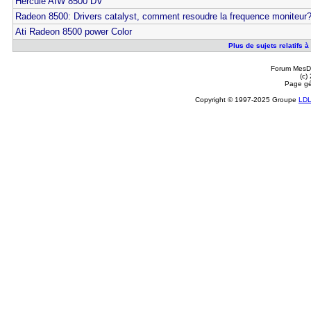
Hercule AIW 8500 DV
Radeon 8500: Drivers catalyst, comment resoudre la frequence moniteur
Ati Radeon 8500 power Color
Plus de sujets relatifs à
Forum MesDi
(c)
Page gé
Copyright © 1997-2025 Groupe
LD