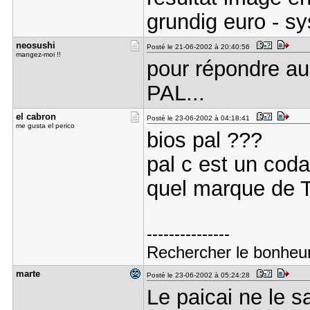
grundig euro - sy
neosushi
Posté le 21-06-2002 à 20:40:56
mangez-moi !!
pour répondre au
PAL...
el cabron
Posté le 23-06-2002 à 04:18:41
me gusta el perico
bios pal ???
pal c est un coda
quel marque de 
---------------
Rechercher le bonheur,
marte
Posté le 23-06-2002 à 05:24:28
Le paicai ne le s