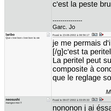
c'est la peste br
---------------
Garc. Jo
laribo
Posté le 23-06-2002 à 08:56:17
Que c'est bon c'est bon la vie
je me permais d'
[/g]c'est ta peri
La peritel peut 
composite à cond
que le reglage soi
M
neosushi
Posté le 09-07-2002 à 03:05:33
mangez-moi !!
nononon j ai éss