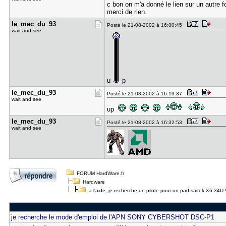
c bon on m'a donné le lien sur un autre f
merci de rien.
le_mec_du_​93
Posté le 21-08-2002 à 16:00:45
wait and see
u
p
le_mec_du_​93
Posté le 21-08-2002 à 16:19:37
wait and see
up
le_mec_du_​93
Posté le 21-08-2002 à 16:32:53
wait and see
FORUM HardWare.fr
Hardware
a l'aide, je recherche un pilote pour un pad saitek X6-34U !
je recherche le mode d'emploi de l'APN SONY CYBERSHOT DSC-P1