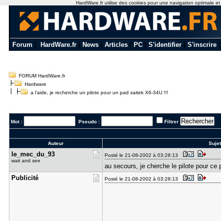
HardWare.fr utilise des cookies pour une navigation optimale et de
Forum
|
HardWare.fr
|
News
|
Articles
|
PC
|
S'identifier
|
S'inscrire
FORUM HardWare.fr
Hardware
a l'aide, je recherche un pilote pour un pad saitek X6-34U !!!
Mot :
Pseudo :
Filtrer
Auteur
Sujet
le_mec_du_​93
Posté le 21-08-2002 à 03:28:13
wait and see
au secours, je cherche le pilote pour ce pa
Publicité
Posté le 21-08-2002 à 03:28:13