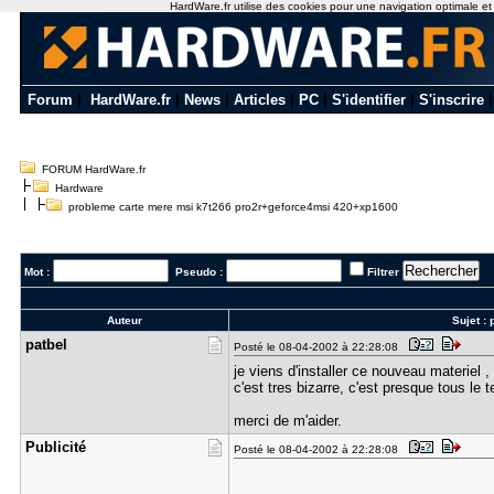
HardWare.fr utilise des cookies pour une navigation optimale et de
Forum
|
HardWare.fr
|
News
|
Articles
|
PC
|
S'identifier
|
S'inscrire
FORUM HardWare.fr
Hardware
probleme carte mere msi k7t266 pro2r+geforce4msi 420+xp1600
Mot :
Pseudo :
Filtrer
Auteur
Sujet :
patbel
Posté le 08-04-2002 à 22:28:08
je viens d'installer ce nouveau materiel ,
c'est tres bizarre, c'est presque tous le 
merci de m'aider.
Publicité
Posté le 08-04-2002 à 22:28:08