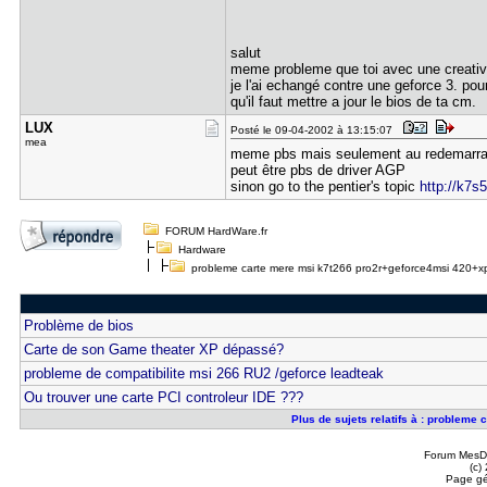
salut
meme probleme que toi avec une creativ
je l'ai echangé contre une geforce 3. po
qu'il faut mettre a jour le bios de ta cm.
LUX
Posté le 09-04-2002 à 13:15:07
mea
meme pbs mais seulement au redemarrag
peut être pbs de driver AGP
sinon go to the pentier's topic
http://k7s5
FORUM HardWare.fr
Hardware
probleme carte mere msi k7t266 pro2r+geforce4msi 420+
Problème de bios
Carte de son Game theater XP dépassé?
probleme de compatibilite msi 266 RU2 /geforce leadteak
Ou trouver une carte PCI controleur IDE ???
Plus de sujets relatifs à : problem
Forum MesDi
(c)
Page gé