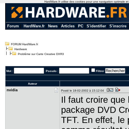
HardWare.fr utilise des cookies pour une navigation optimale et de
Forum
|
HardWare.fr
|
News
|
Articles
|
PC
|
S'identifier
|
S'inscrire
FORUM HardWare.fr
Hardware
Problème sur Carte Creative DXR3
Mot :
Pseudo :
Filtrer
Auteur
nvidia
Posté le 18-02-2002 à 15:12:04
Il faut croire qu
package DVD Cre
TFT. En effet, le