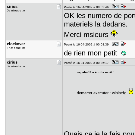
cirius
Posté le 16-04-2002 à 00:02:46
Je m'outre :o
OK les numero de port 
materiels la dedans.
Merci msieurs
clockover
Posté le 16-04-2002 à 00:08:39
That's the life
de rien mon petit
cirius
Posté le 16-04-2002 à 00:35:17
Je m'outre :o
:
napalm57 a écrit a écrit
demarrer executer : winipcfg
Ouais ça je le fais pou