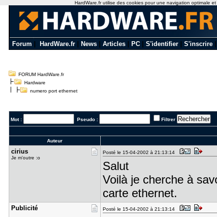
HardWare.fr utilise des cookies pour une navigation optimale et de
Forum
|
HardWare.fr
|
News
|
Articles
|
PC
|
S'identifier
|
S'inscrire
FORUM HardWare.fr
Hardware
numero port ethernet
Mot :
Pseudo :
Filtrer
Auteur
cirius
Posté le 15-04-2002 à 21:13:14
Je m'outre :o
Salut
Voilà je cherche à sa
carte ethernet.
Publicité
Posté le 15-04-2002 à 21:13:14