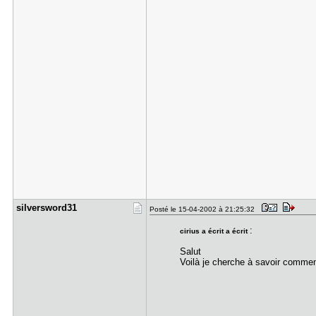
silverswor​d31
Posté le 15-04-2002 à 21:25:32
:
cirius a écrit a écrit
Salut
Voilà je cherche à savoir commen