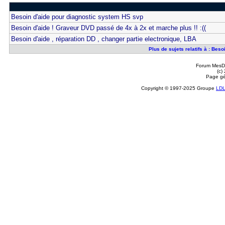
Besoin d'aide pour diagnostic system HS svp
Besoin d'aide ! Graveur DVD passé de 4x à 2x et marche plus !! :((
Besoin d'aide , réparation DD , changer partie electronique, LBA
Plus de sujets relatifs à : Bes
Forum MesDi
(c)
Page gé
Copyright © 1997-2025 Groupe
LD