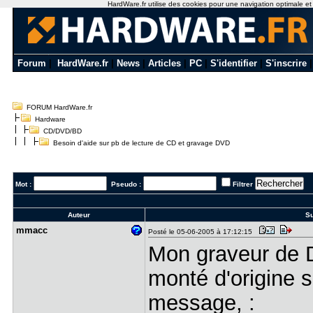
HardWare.fr utilise des cookies pour une navigation optimale et de
Forum
|
HardWare.fr
|
News
|
Articles
|
PC
|
S'identifier
|
S'inscrire
FORUM HardWare.fr
Hardware
CD/DVD/BD
Besoin d'aide sur pb de lecture de CD et gravage DVD
Mot :
Pseudo :
Filtrer
Auteur
Su
mmacc
Posté le 05-06-2005 à 17:12:15
Mon graveur de
monté d'origine s
message, :