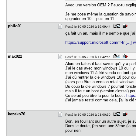
Avec une version OEM ? Peux-tu expliq
Je me pose même la question de savoir si
upgrader en 10... puis en 11
philo01
Posté le 30-05-2026 à 16:09:44
ça fait un an, mais il me semble que j'a
https://support.microsoft.com/fr-fr [...]
max022
Posté le 30-05-2026 à 17:42:55
Alors en faites il faut savoir qu'il y a 
J'ai le cas avec mon windows 10 ou il y
mon windows 11 à été vendu en tant que
J'ai dû rentrer la clé windows 10 pour
(alors peu être la version retail windows
Du coup la clé windows 7 pourrait fonctio
mais il faut un boot (version d'essai) pou
Ce serait peu être la pour le boot :
https
(j'ai jamais testé comme cela, j'ai la cl
kezako76
Posté le 30-05-2026 à 23:00:50
Bon, en fouillant sur un autre sujet, je s
Dans le doute, j'en sors une 3ème (la pré
pour rien.