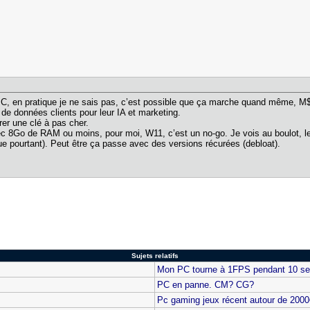
 PC, en pratique je ne sais pas, c’est possible que ça marche quand même, 
 de données clients pour leur IA et marketing.
rer une clé à pas cher.
vec 8Go de RAM ou moins, pour moi, W11, c’est un no-go. Je vois au boulot,
que pourtant). Peut être ça passe avec des versions récurées (debloat).
Sujets relatifs
Mon PC tourne à 1FPS pendant 10 se
PC en panne. CM? CG?
Pc gaming jeux récent autour de 2000