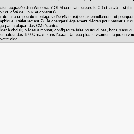
ersion upgradée d'un Windows 7 OEM dont j'ai toujours le CD et la clé. Est-il 
oir du côté de Linux et consorts).
nt de faire un peu de montage vidéo (4k maxi) occasionnellement, et pourquoi pa
graphique ultérieurement ?). Je changerai également d'écran pour passer sur d
rge par la plupart des CM récentes.
der à choisir, pièces à monter, config toute faite pourquoi pas, bons plans d
ter autour des 1500€ maxi, sans l'écran. Un peu plus si vraiment le jeu en vau
votre aide !