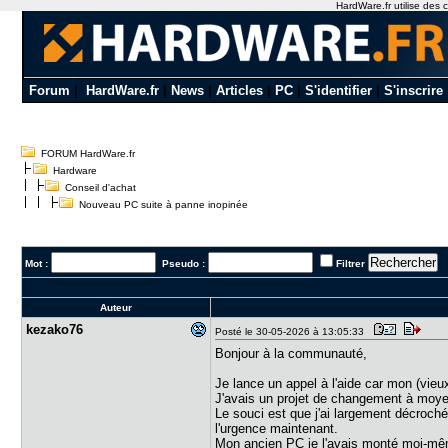
HardWare.fr utilise des c
Forum
|
HardWare.fr
|
News
|
Articles
|
PC
|
S'identifier
|
S'inscrire
FORUM HardWare.fr
Hardware
Conseil d'achat
Nouveau PC suite à panne inopinée
Mot :
Pseudo :
Filtrer
Auteur
kezako76
Posté le 30-05-2026 à 13:05:33
Bonjour à la communauté,
Je lance un appel à l'aide car mon (vieux
J'avais un projet de changement à moyen
Le souci est que j'ai largement décroch
l'urgence maintenant.
Mon ancien PC je l'avais monté moi-même