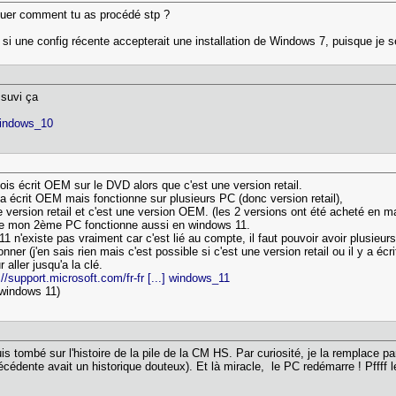
uer comment tu as procédé stp ?
 une config récente accepterait une installation de Windows 7, puisque je sera
i suvi ça
 windows_10
parfois écrit OEM sur le DVD alors que c'est une version retail.
 a écrit OEM mais fonctionne sur plusieurs PC (donc version retail),
 version retail et c'est une version OEM. (les 2 versions ont été acheté en 
 que mon 2ème PC fonctionne aussi en windows 11.
 11 n'existe pas vraiment car c'est lié au compte, il faut pouvoir avoir plusieur
nner (j'en sais rien mais c'est possible si c'est une version retail ou il y a é
r aller jusqu'a la clé.
://support.microsoft.com/fr-fr [...] windows_11
é windows 11)
uis tombé sur l'histoire de la pile de la CM HS. Par curiosité, je la remplace pa
cédente avait un historique douteux). Et là miracle, le PC redémarre ! Pffff le