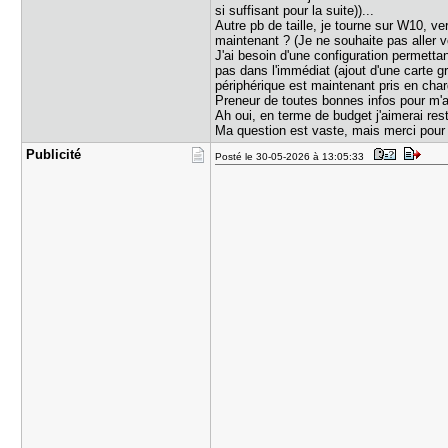
si suffisant pour la suite))...
Autre pb de taille, je tourne sur W10, v
maintenant ? (Je ne souhaite pas aller v
J'ai besoin d'une configuration permetta
pas dans l'immédiat (ajout d'une carte 
périphérique est maintenant pris en cha
Preneur de toutes bonnes infos pour m'ai
Ah oui, en terme de budget j'aimerai res
Ma question est vaste, mais merci pour 
Publicité
Posté le 30-05-2026 à 13:05:33