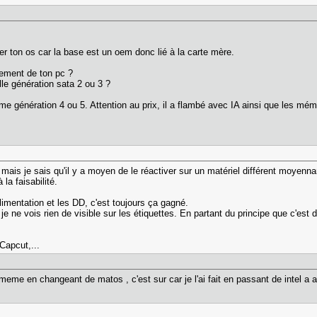
r ton os car la base est un oem donc lié à la carte mère.
ement de ton pc ?
le génération sata 2 ou 3 ?
e génération 4 ou 5. Attention au prix, il a flambé avec IA ainsi que les mém
 mais je sais qu'il y a moyen de le réactiver sur un matériel différent moyenn
la faisabilité.
'alimentation et les DD, c'est toujours ça gagné.
e ne vois rien de visible sur les étiquettes. En partant du principe que c'es
 Capcut,...
eme en changeant de matos , c'est sur car je l'ai fait en passant de intel a a