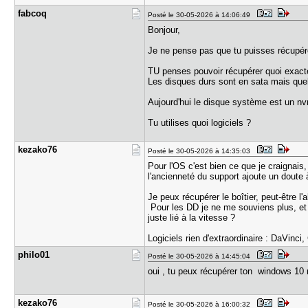
fabcoq
Posté le 30-05-2026 à 14:06:49
Bonjour,
Je ne pense pas que tu puisses récupére
TU penses pouvoir récupérer quoi exact
Les disques durs sont en sata mais quel
Aujourd'hui le disque système est un nvm
Tu utilises quoi logiciels ?
kezako76
Posté le 30-05-2026 à 14:35:03
Pour l'OS c'est bien ce que je craignais,
l'ancienneté du support ajoute un doute à 
Je peux récupérer le boîtier, peut-être l
Pour les DD je ne me souviens plus, et j
juste lié à la vitesse ?
Logiciels rien d'extraordinaire : DaVinci,
philo01
Posté le 30-05-2026 à 14:45:04
oui , tu peux récupérer ton windows 10 m
kezako76
Posté le 30-05-2026 à 16:00:32