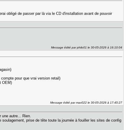
i obligé de passer par là via le CD d'installation avant de pouvoir
Message édité par philo01 le 30-05-2026 à 16:10:04
magasin)
s compte pour que vrai version retail)
crit OEM)
Message édité par max022 le 30-05-2026 à 17:45:27
r une autre... Rien.
 soulagement, prise de tête toute la journée à fouiller les sites de config