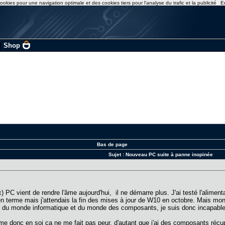
ookies pour une navigation optimale et des cookies tiers pour l'analyse du trafic et la publicité
E
|
Shop
Bas de page
Sujet :
Nouveau PC suite à panne inopinée
) PC vient de rendre l'âme aujourd'hui, il ne démarre plus. J'ai testé l'alimenta
 terme mais j'attendais la fin des mises à jour de W10 en octobre. Mais mon
é du monde informatique et du monde des composants, je suis donc incapable de
 donc en soi ça ne me fait pas peur, d'autant que j'ai des composants récup