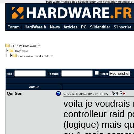
HardWare.fr utilise des cookies pour une navigation optimale et de
Forum
|
HardWare.fr
|
News
|
Articles
|
PC
|
S'identifier
|
S'inscrire
FORUM HardWare.fr
Hardware
carte mere : raid et kt333
Mot :
Pseudo :
Filtrer
Auteur
Qui-Gon
Posté le 10-03-2002 à 01:08:05
voila je voudrai
controlleur raid 
(logique) mais qu