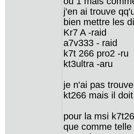
ou 1 mais comme 
j'en ai trouve qq
bien mettre les d
Kr7 A -raid
a7v333 - raid
k7t 266 pro2 -ru
kt3ultra -aru
je n'ai pas trouv
kt266 mais il doi
pour la msi k7t26
que comme telle