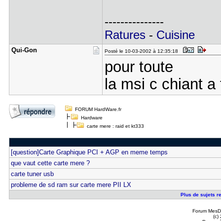
---------------
Ratures
-
Cuisine
Qui-Gon
Posté le 10-03-2002 à 12:35:18
pour toute
la msi c chiant a
FORUM HardWare.fr
Hardware
carte mere : raid et kt333
[question]Carte Graphique PCI + AGP en meme temps
que vaut cette carte mere ?
carte tuner usb
probleme de sd ram sur carte mere PII LX
Plus de sujets re
Forum MesDi
(c)