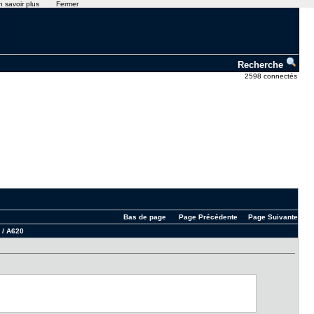
n savoir plus
Fermer
Recherche
2598 connectés
Bas de page
Page Précédente
Page Suivante
 / A620