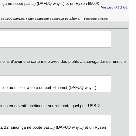
n ça ne boote pas...) (DAFUQ why...) et un Ryzen 9900X.
Message cité 2 fois
u de 1000 français, il faut beaucoup beaucoup de bâtons."
- Proverbe africain
à moins d'avoir une carte mère avec des profils à sauvegarder sur une clé
pile au milieu, à côté du port Ethernet (DAFUQ why...)
 sinon ça devrait fonctionner sur n'importe quel port USB ?
/B2, sinon ça ne boote pas...) (DAFUQ why...) et un Ryzen