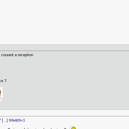
 courant a reception
nce ?
...] title&th=1