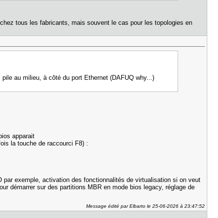
as chez tous les fabricants, mais souvent le cas pour les topologies en
pile au milieu, à côté du port Ethernet (DAFUQ why...)
bios apparait
ois la touche de raccourci F8) :
 par exemple, activation des fonctionnalités de virtualisation si on veut
 pour démarrer sur des partitions MBR en mode bios legacy, réglage de
Message édité par Elbarto le 25-06-2026 à 23:47:52