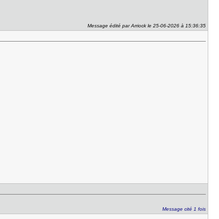
Message édité par Arriock le 25-06-2026 à 15:36:35
Message cité 1 fois