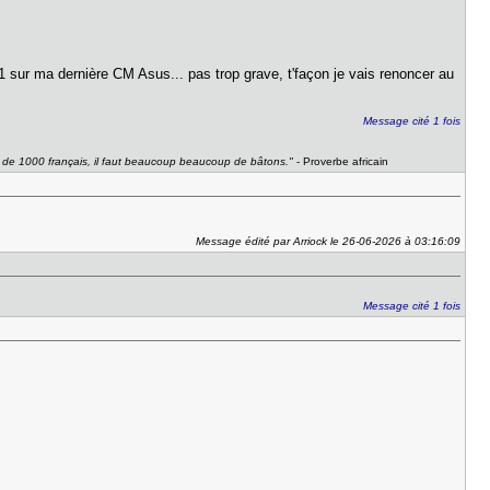
1 sur ma dernière CM Asus... pas trop grave, t'façon je vais renoncer au
Message cité 1 fois
u de 1000 français, il faut beaucoup beaucoup de bâtons."
- Proverbe africain
Message édité par Arriock le 26-06-2026 à 03:16:09
Message cité 1 fois