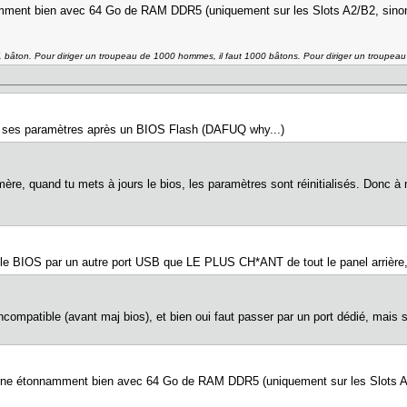
namment bien avec 64 Go de RAM DDR5 (uniquement sur les Slots A2/B2, sino
 1 bâton. Pour diriger un troupeau de 1000 hommes, il faut 1000 bâtons. Pour diriger un troupea
us ses paramètres après un BIOS Flash (DAFUQ why...)
 mère, quand tu mets à jours le bios, les paramètres sont réinitialisés. Donc 
r le BIOS par un autre port USB que LE PLUS CH*ANT de tout le panel arrière, 
ncompatible (avant maj bios), et bien oui faut passer par un port dédié, mais
ourne étonnamment bien avec 64 Go de RAM DDR5 (uniquement sur les Slots A2