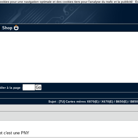
ookies pour une navigation optimale et des cookies tiers pour l'analyse du trafic et la publicité
E
|
Shop
ller à la page :
Sujet :
[TU] Cartes mères X870(E) / X670(E) / B650(E) / B850
 et c'est une PNY