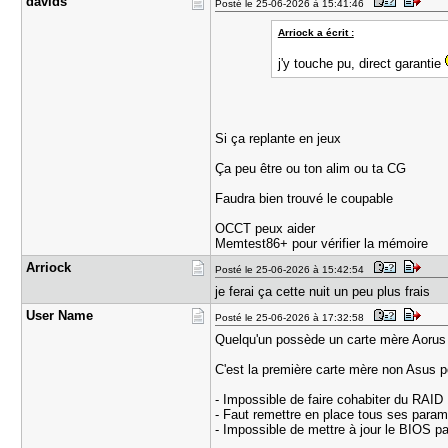
davids
Posté le 25-06-2026 à 15:41:46
Arriock a écrit :
j'y touche pu, direct garantie
Si ça replante en jeux
Ça peu être ou ton alim ou ta CG
Faudra bien trouvé le coupable
OCCT peux aider
Memtest86+ pour vérifier la mémoire
Arriock
Posté le 25-06-2026 à 15:42:54
je ferai ça cette nuit un peu plus frais
User Name
Posté le 25-06-2026 à 17:32:58
Quelqu'un possède un carte mère Aorus 
C'est la première carte mère non Asus po
- Impossible de faire cohabiter du RAI
- Faut remettre en place tous ses para
- Impossible de mettre à jour le BIOS p