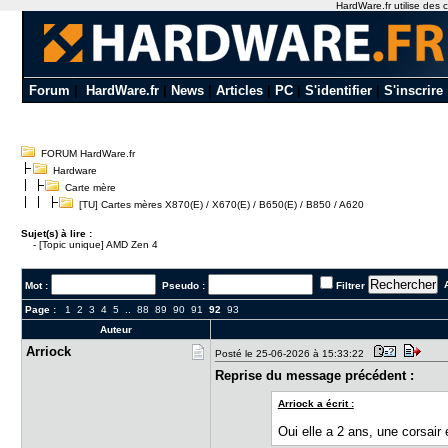
HardWare.fr utilise des c
Forum
|
HardWare.fr
|
News
|
Articles
|
PC
|
S'identifier
|
S'inscrire
FORUM HardWare.fr
Hardware
Carte mère
[TU] Cartes mères X870(E) / X670(E) / B650(E) / B850 / A620
Sujet(s) à lire :
-
[Topic unique] AMD Zen 4
A
Mot :
Pseudo :
Filtrer
Page :
1
2
3
4
5
..
88
89
90
91
92
93
Auteur
Arriock
Posté le 25-06-2026 à 15:33:22
Reprise du message précédent :
Arriock a écrit :
Oui elle a 2 ans, une corsair