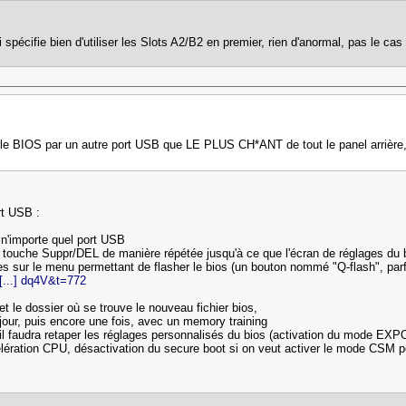
i spécifie bien d'utiliser les Slots A2/B2 en premier, rien d'anormal, pas le c
r le BIOS par un autre port USB que LE PLUS CH*ANT de tout le panel arrière, 
rt USB :
 n'importe quel port USB
a touche Suppr/DEL de manière répétée jusqu'à ce que l'écran de réglages du 
ques sur le menu permettant de flasher le bios (un bouton nommé "Q-flash", parf
[...] dq4V&t=772
et le dossier où se trouve le nouveau fichier bios,
à jour, puis encore une fois, avec un memory training
s il faudra retaper les réglages personnalisés du bios (activation du mode EXPO
ccélération CPU, désactivation du secure boot si on veut activer le mode CSM