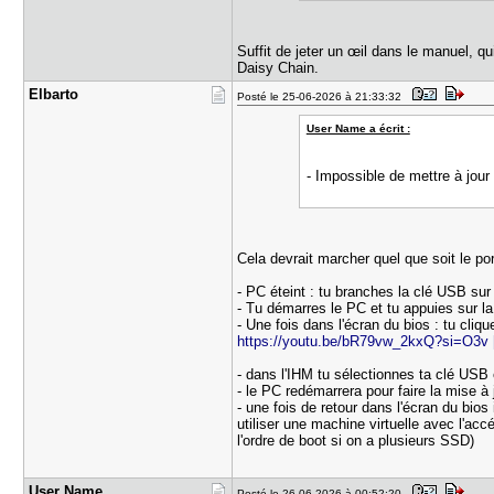
Suffit de jeter un œil dans le manuel, qu
Daisy Chain.
Elbarto
Posté le 25-06-2026 à 21:33:32
User Name a écrit :
- Impossible de mettre à jou
Cela devrait marcher quel que soit le po
- PC éteint : tu branches la clé USB sur
- Tu démarres le PC et tu appuies sur l
- Une fois dans l'écran du bios : tu cli
https://youtu.be/bR79vw_2kxQ?si=O3v 
- dans l'IHM tu sélectionnes ta clé USB 
- le PC redémarrera pour faire la mise 
- une fois de retour dans l'écran du bio
utiliser une machine virtuelle avec l'a
l'ordre de boot si on a plusieurs SSD)
User Name
Posté le 26-06-2026 à 00:52:20