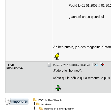
Posté le 01-01-2002 à 01:30
g acheté un pc ojourdhui
Ah ben putain, y a des magasins d'info
_rien
Posté le 29-10-2010 à 20:43:47
BRAINDANCE !
J'adore le "bonnée".
(c'est qui le débile qui a remonté le plu
FORUM HardWare.fr
Hardware
bonnée et g une question