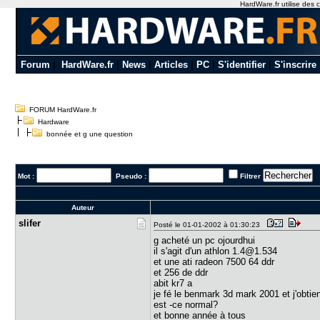
HardWare.fr utilise des c
Forum
|
HardWare.fr
|
News
|
Articles
|
PC
|
S'identifier
|
S'inscrire
FORUM HardWare.fr
Hardware
bonnée et g une question
Mot :
Pseudo :
Filtrer
Auteur
slifer
Posté le 01-01-2002 à 01:30:23
g acheté un pc ojourdhui
il s'agit d'un athlon 1.4@1.534
et une ati radeon 7500 64 ddr
et 256 de ddr
abit kr7 a
je fé le benmark 3d mark 2001 et j'obti
est -ce normal?
et bonne année à tous