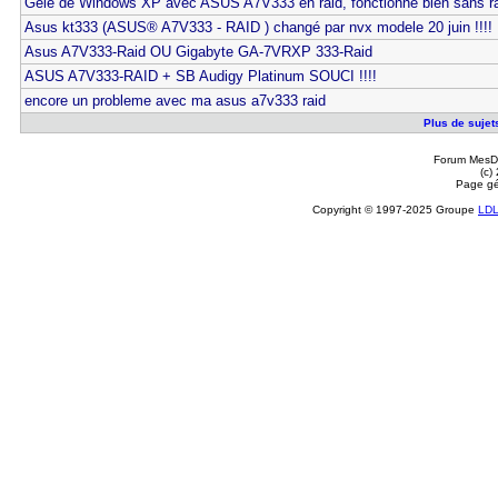
Gèle de Windows XP avec ASUS A7V333 en raid, fonctionne bien sans r
Asus kt333 (ASUS® A7V333 - RAID ) changé par nvx modele 20 juin !!!!
Asus A7V333-Raid OU Gigabyte GA-7VRXP 333-Raid
ASUS A7V333-RAID + SB Audigy Platinum SOUCI !!!!
encore un probleme avec ma asus a7v333 raid
Plus de sujet
Forum MesDi
(c)
Page gé
Copyright © 1997-2025 Groupe
LD