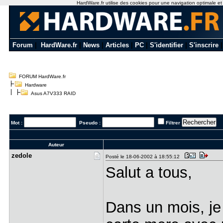
HardWare.fr utilise des cookies pour une navigation optimale et de
Forum
|
HardWare.fr
|
News
|
Articles
|
PC
|
S'identifier
|
S'inscrire
FORUM HardWare.fr
Hardware
Asus A7V333 RAID
Mot :
Pseudo :
Filtrer
Auteur
zedole
Posté le 18-06-2002 à 18:55:12
Salut a tous,
Dans un mois, je