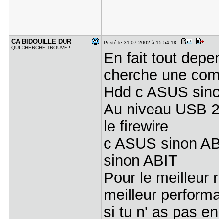
CA BIDOUIL​LE DUR
Posté le 31-07-2002 à 15:54:18
QUI CHERCHE TROUVE !
En fait tout depe
cherche une comp
Hdd c ASUS sin
Au niveau USB 2
le firewire
c ASUS sinon ABI
sinon ABIT
Pour le meilleur 
meilleur perfor
si tu n' as pas e