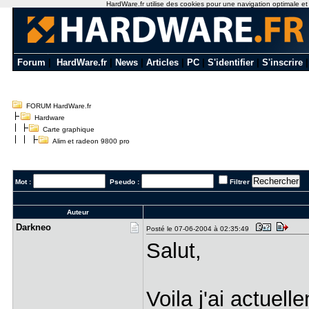
HardWare.fr utilise des cookies pour une navigation optimale et de
Forum
|
HardWare.fr
|
News
|
Articles
|
PC
|
S'identifier
|
S'inscrire
FORUM HardWare.fr
Hardware
Carte graphique
Alim et radeon 9800 pro
Mot :
Pseudo :
Filtrer
Auteur
Darkneo
Posté le 07-06-2004 à 02:35:49
Salut,
Voila j'ai actuell