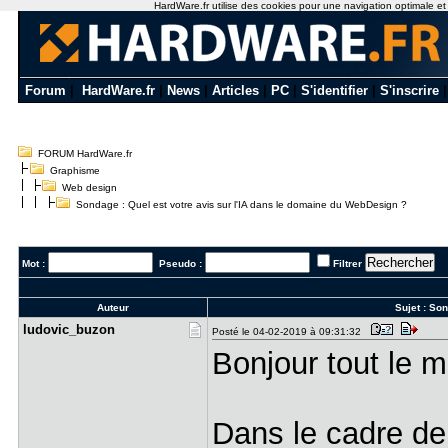
HardWare.fr utilise des cookies pour une navigation optimale et de
Forum
|
HardWare.fr
|
News
|
Articles
|
PC
|
S'identifier
|
S'inscrire
FORUM HardWare.fr
Graphisme
Web design
Sondage : Quel est votre avis sur l'IA dans le domaine du WebDesign ?
Mot :
Pseudo :
Filtrer
Auteur
Sujet :
Son
ludovic_bu​zon
Posté le 04-02-2019 à 09:31:32
Bonjour tout le 
Dans le cadre de