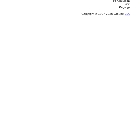
Forum MesDi
(c)
Page gé
Copyright © 1997-2025 Groupe
LD