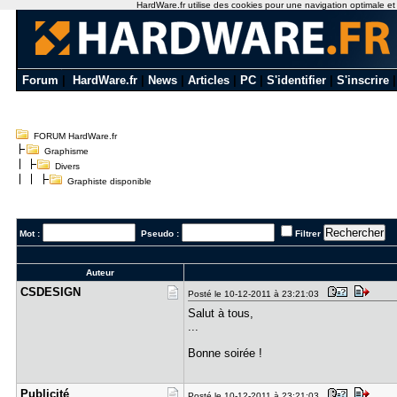
HardWare.fr utilise des cookies pour une navigation optimale et de
Forum
|
HardWare.fr
|
News
|
Articles
|
PC
|
S'identifier
|
S'inscrire
FORUM HardWare.fr
Graphisme
Divers
Graphiste disponible
Mot :
Pseudo :
Filtrer
Auteur
CSDESIGN
Posté le 10-12-2011 à 23:21:03
Salut à tous,
...
Bonne soirée !
Publicité
Posté le 10-12-2011 à 23:21:03