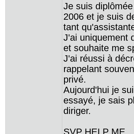
Je suis diplômée
2006 et je suis d
tant qu'assistan
J'ai uniquement d
et souhaite me sp
J'ai réussi à déc
rappelant souvent
privé.
Aujourd'hui je sui
essayé, je sais p
diriger.
SVP HELP ME