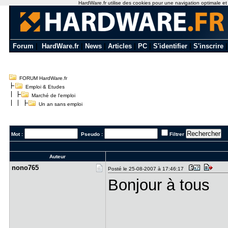
HardWare.fr utilise des cookies pour une navigation optimale et de
Forum
|
HardWare.fr
|
News
|
Articles
|
PC
|
S'identifier
|
S'inscrire
FORUM HardWare.fr
Emploi & Etudes
Marché de l'emploi
Un an sans emploi
Mot :
Pseudo :
Filtrer
Auteur
nono765
Posté le 25-08-2007 à 17:46:17
Bonjour à tous