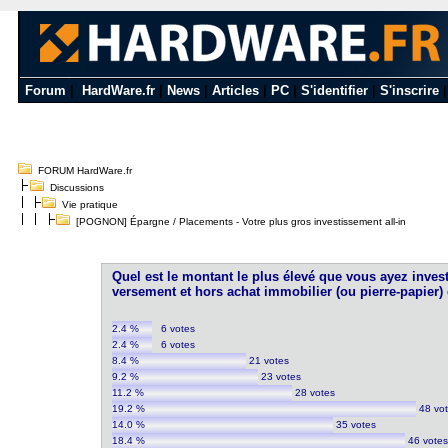
Forum
|
HardWare.fr
|
News
|
Articles
|
PC
|
S'identifier
|
S'inscrire
FORUM HardWare.fr
Discussions
Vie pratique
[POGNON] Épargne / Placements - Votre plus gros investissement all-in
Quel est le montant le plus élevé que vous ayez inves
versement et hors achat immobilier (ou pierre-papier) 
2.4 %
6 votes
2.4 %
6 votes
8.4 %
21 votes
9.2 %
23 votes
11.2 %
28 votes
19.2 %
48 vo
14.0 %
35 votes
18.4 %
46 vote