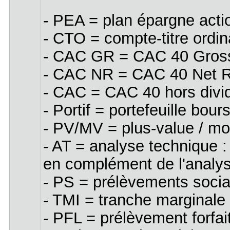
- PEA = plan épargne act
- CTO = compte-titre ordin
- CAC GR = CAC 40 Gross R
- CAC NR = CAC 40 Net Ret
- CAC = CAC 40 hors divide
- Portif = portefeuille bo
- PV/MV = plus-value / mo
- AT = analyse technique : 
en complément de l'analy
- PS = prélèvements socia
- TMI = tranche marginale
- PFL = prélèvement forfaita