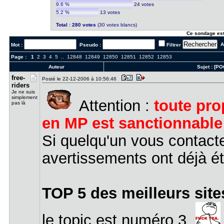
9.6 %
24 votes
5.2 %
13 votes
Total : 280 votes
(30 votes blancs)
Ce sondage est
Al
Mot :
Pseudo :
Filtrer
Page :
1
2
3
4
5
..
12848
12849
12850
12851
12852
12853
Auteur
Sujet :
[POG
free-
Posté le 22-12-2006 à 10:56:46
rider​s
Je ne suis
simplement
Attention :
toute pro
pas là
en MP est sanctionnable
Si quelqu'un vous contacte
avertissements ont déjà été
TOP 5 des meilleurs site
le topic est numéro 3