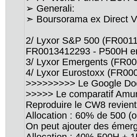
➢ Generali:
➣ Boursorama ex Direct V
2/ Lyxor S&P 500 (FR001
FR0013412293 - P500H en
3/ Lyxor Emergents (FR
4/ Lyxor Eurostoxx (FR0
>>>>>>>>> Le Google Doc
>>>>> Le comparatif Amu
Reproduire le CW8 revien
Allocation : 60% de 500 
On peut ajouter des émerg
Allocation : 40% 500H