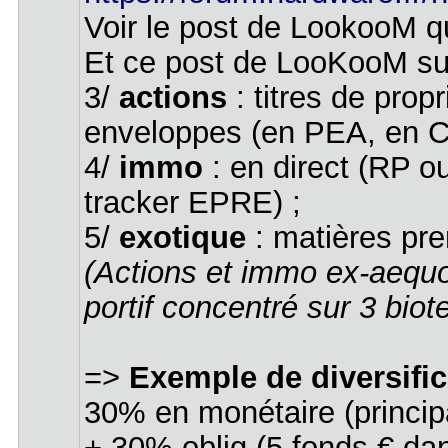
Voir le post de LookooM qui
Et ce post de LooKooM sur 
3/
actions
: titres de pro
enveloppes (en PEA, en 
4/
immo
: en direct (RP 
tracker EPRE) ;
5/
exotique
: matières prem
(Actions et immo ex-aequo 
portif concentré sur 3 bio
=>
Exemple de diversifi
30% en monétaire (princi
+ 30% oblig (5 fonds € dan