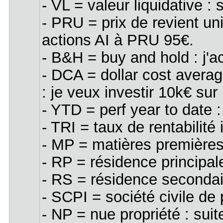
- VL = valeur liquidative :
- PRU = prix de revient un
actions AI à PRU 95€.
- B&H = buy and hold : j'a
- DCA = dollar cost averag
: je veux investir 10k€ sur
- YTD = perf year to date 
- TRI = taux de rentabilité 
- MP = matières premières (
- RP = résidence principal
- RS = résidence secondair
- SCPI = société civile de
- NP = nue propriété : suit