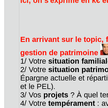
Ici, on s'exprime en k€ 
En arrivant sur le topic, 
gestion de patrimoine
1/ Votre
situation familia
2/ Votre
situation patrim
Épargne actuelle et répart
et le PEL).
3/ Vos
projets
? À quel te
4/ Votre
tempérament
: a