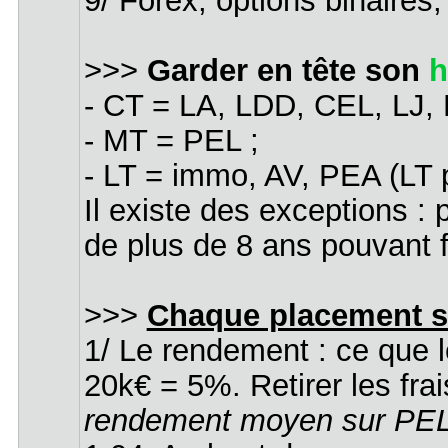
9/ Forex, options binaires,
>>>
Garder en tête son
h
- CT = LA, LDD, CEL, LJ, L
- MT = PEL ;
- LT = immo, AV, PEA (LT po
Il existe des exceptions :
de plus de 8 ans pouvant f
>>>
Chaque placement s'a
1/ Le rendement : ce que l
20k€ = 5%. Retirer les frai
rendement moyen sur PEL, 