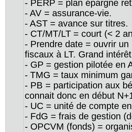
- PERP = plan épargne retr
- AV = assurance-vie.
- AST = avance sur titres.
- CT/MT/LT = court (< 2 an
- Prendre date = ouvrir un
fiscaux à LT. Grand intérêt
- GP = gestion pilotée en A
- TMG = taux minimum garan
- PB = participation aux b
connait donc en début N+1 
- UC = unité de compte e
- FdG = frais de gestion (
- OPCVM (fonds) = organis