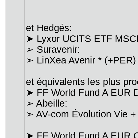
et Hedgés:
➤ Lyxor UCITS ETF MSCI
➢ Suravenir:
➣ LinXea Avenir * (+PER)
et équivalents les plus pr
➤ FF World Fund A EUR 
➢ Abeille:
➣ AV-com Évolution Vie 
➤ FF World Fund A EUR 