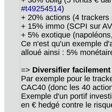
#t49254514
)
+ 20% actions (4 tracker
+ 15% immo (SCPI sur AV L
+ 5% exotique (napoléons,
Ce n'est qu'un exemple d'a
alloué ainsi : 5% monétai
=>
Diversifier facilement
Par exemple pour le tracke
CAC40 (donc les 40 action
Exemple d'un portif invest
en € hedgé contre le risq