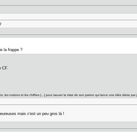
?
e la frappe ?
le CF.
mots, les notions et les chiffres [...] pour sauver la mise de son patron qui lance une idée idiote par 
leureuses mais c'est un peu gros là !