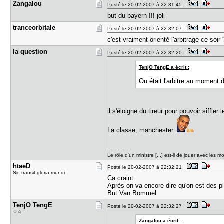
Zangalou
Posté le 20-02-2007 à 22:31:45
but du bayern !!! joli
tranceorbi​tale
Posté le 20-02-2007 à 22:32:07
c'est vraiment orienté l'arbitrage ce soir 
la questio​n
Posté le 20-02-2007 à 22:32:20
TenjO TengE a écrit :
Ou était l'arbitre au moment d
il s'éloigne du tireur pour pouvoir siffler 
La classe, manchester.
---------------
Le rôle d'un ministre [...] est-il de jouer avec les 
htaeD
Posté le 20-02-2007 à 22:32:21
Sic transit gloria mundi
Ca craint.
Après on va encore dire qu'on est des p
But Van Bommel
TenjO Teng​E
Posté le 20-02-2007 à 22:32:27
☆☆
Zangalou a écrit :