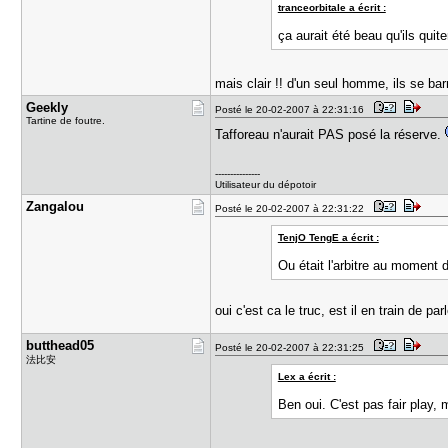
tranceorbitale a écrit :
ça aurait été beau qu'ils quitent
mais clair !! d'un seul homme, ils se ba
Geekly
Posté le 20-02-2007 à 22:31:16
Tartine de foutre.
Tafforeau n'aurait PAS posé la réserve.
---------------
Utilisateur du dépotoir
Zangalou
Posté le 20-02-2007 à 22:31:22
TenjO TengE a écrit :
Ou était l'arbitre au moment d
oui c'est ca le truc, est il en train de pa
butthead05
Posté le 20-02-2007 à 22:31:25
法比安
Lex a écrit :
Ben oui. C'est pas fair play, 