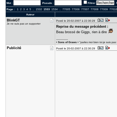
A
Mot :
Pseudo :
Filtrer
Page :
1
2
3
4
5
..
1532
1533
1534
..
77005
77006
77007
77008
77009
7701
Auteur
BlinkGT
Posté le 20-02-2007 à 22:30:29
Je ne suis pas un supporter
Reprise du message précédent :
Beau brossé de Giggs, rien à dire
---------------
• Sons of Graws •
"parles moi bien toi.je suis pas
Publicité
Posté le 20-02-2007 à 22:30:29