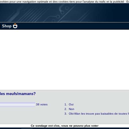
ookies pour une navigation optimale et des cookies tiers pour l'analyse du trafic et la publicité
E
|
Shop
ur les meufs/mamans?
38 votes
1. Oui
2. Non
3. Obi-Wan les trouve pas baisables de toutes 
Ce sondage est clos, vous ne pouvez plus voter