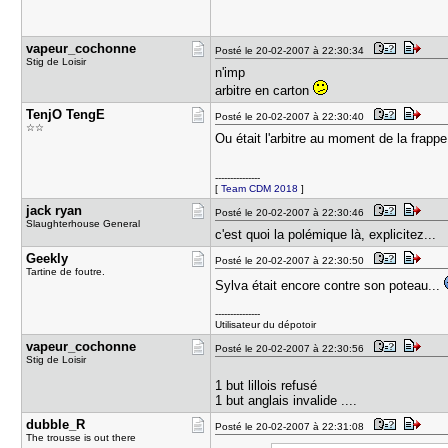
vapeur_coc​honne
Posté le 20-02-2007 à 22:30:34
Stig de Loisir
n'imp
arbitre en carton
TenjO Teng​E
Posté le 20-02-2007 à 22:30:40
☆☆
Ou était l'arbitre au moment de la frappe
---------------
[
Team CDM 2018
]
jack ryan
Posté le 20-02-2007 à 22:30:46
Slaughterhouse General
c'est quoi la polémique là, explicitez...
Geekly
Posté le 20-02-2007 à 22:30:50
Tartine de foutre.
Sylva était encore contre son poteau...
---------------
Utilisateur du dépotoir
vapeur_coc​honne
Posté le 20-02-2007 à 22:30:56
Stig de Loisir
1 but lillois refusé
1 but anglais invalide ....
dubble_R
Posté le 20-02-2007 à 22:31:08
The trousse is out there