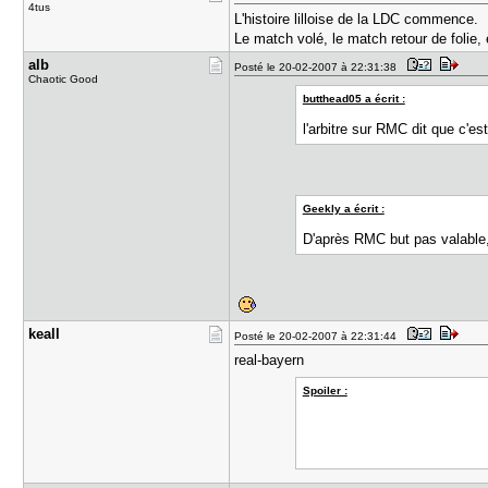
4tus
L'histoire lilloise de la LDC commence.
Le match volé, le match retour de folie,
alb
Posté le 20-02-2007 à 22:31:38
Chaotic Good
butthead05 a écrit :
l'arbitre sur RMC dit que c'es
Geekly a écrit :
D'après RMC but pas valable, 
keall
Posté le 20-02-2007 à 22:31:44
real-bayern
Spoiler :