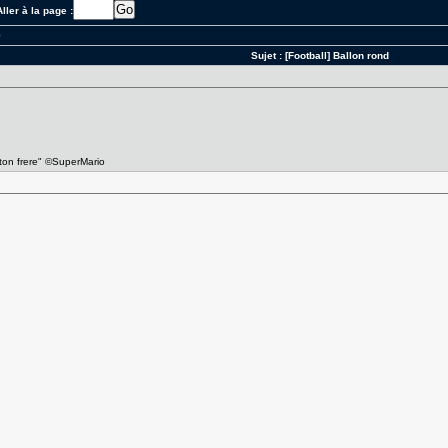
ller à la page :
0
Sujet :
[Football] Ballon rond
 ton frere" ©SuperMario