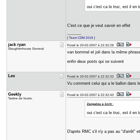
oui c'est ca le truc, est il en
C'est ce que je veut savoir en effet
---------------
[
Team CDM 2018
]
jack ryan
Posté le 20-02-2007 à 22:32:29
Slaughterhouse General
van bommel et joli dans la même phras
enfin deux posts qui se suivent
Lex
Posté le 20-02-2007 à 22:32:33
Vu comment celui qui a le ballon dans les
Geekly
Posté le 20-02-2007 à 22:32:43
Tartine de foutre.
Zangalou a écrit :
oui c'est ca le truc, est il en
D'après RMC s'il n'y a pas au "d'arrêt" et 