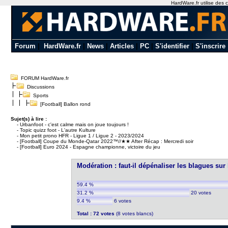
HardWare.fr utilise des c
Forum
|
HardWare.fr
|
News
|
Articles
|
PC
|
S'identifier
|
S'inscrire
FORUM HardWare.fr
Discussions
Sports
[Football] Ballon rond
Sujet(s) à lire :
-
Urbanfoot - c'est calme mais on joue toujours !
-
Topic quizz foot - L'autre Kulture
-
Mon petit prono HFR - Ligue 1 / Ligue 2 - 2023/2024
-
[Football] Coupe du Monde-Qatar 2022™//★★ After Récap : Mercredi soir
-
[Football] Euro 2024 - Espagne championne, victoire du jeu
Modération : faut-il dépénaliser les blagues s
59.4 %
31.2 %
20 votes
9.4 %
6 votes
Total : 72 votes
(8 votes blancs)