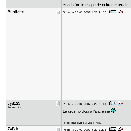
et oui d'où le risque de quitter le terrain
Publicité
Posté le 20-02-2007 à 22:31:25
cyd125
Posté le 20-02-2007 à 22:31:31
Teflon Don
Le gros hold-up à l'ancienne
---------------
"n'est pas cyd qui veut" Niku.
ZeBib
Posté le 20-02-2007 à 22:31:35