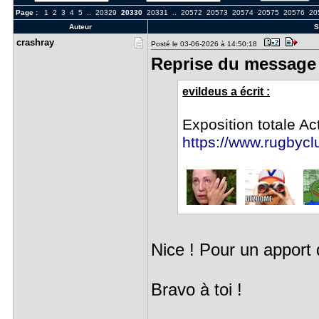
Page :
1
2
3
4
5
..
20329
20330
20331
..
20572
20573
20574
20575
20576
20
Auteur
S
crashray
Posté le 03-06-2026 à 14:50:18
Reprise du message 
evildeus a écrit :
Exposition totale Ac
https://www.rugbyclu
Nice ! Pour un apport
Bravo à toi !