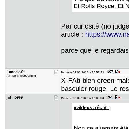
Et Rolls Royce. Et 
Par curiosité (no judg
article :
https://www.na
parce que je regarda
Lancelot**
Posté le 03-06-2026 à 16:57:48
All I do is kiteboarding
X-FAb bien green mais
basculer rouge. Le re
john5969
Posté le 03-06-2026 à 17:05:08
evildeus a écrit :
Non ca a jamais été