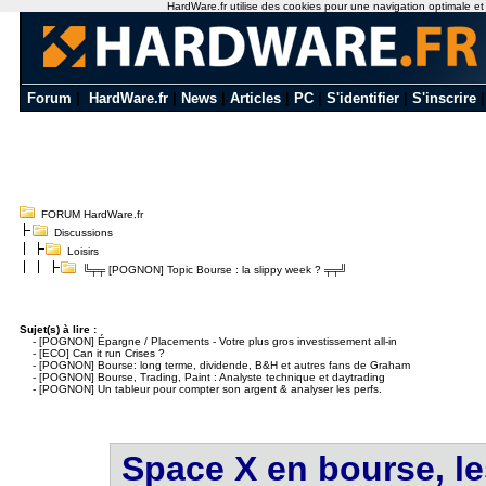
HardWare.fr utilise des cookies pour une navigation optimale et de
Forum
|
HardWare.fr
|
News
|
Articles
|
PC
|
S'identifier
|
S'inscrire
FORUM HardWare.fr
Discussions
Loisirs
╚╤╤ [POGNON] Topic Bourse : la slippy week ? ╤╤╝
Sujet(s) à lire :
-
[POGNON] Épargne / Placements - Votre plus gros investissement all-in
-
[ECO] Can it run Crises ?
-
[POGNON] Bourse: long terme, dividende, B&H et autres fans de Graham
-
[POGNON] Bourse, Trading, Paint : Analyste technique et daytrading
-
[POGNON] Un tableur pour compter son argent & analyser les perfs.
Space X en bourse, les