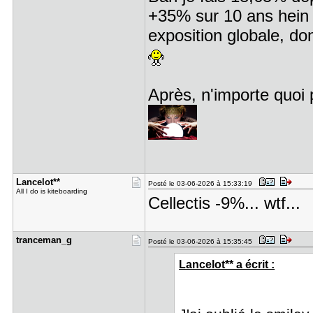
+35% sur 10 ans hein
exposition globale, do
Après, n'importe quoi
Lancelot**
Posté le 03-06-2026 à 15:33:19
All I do is kiteboarding
Cellectis -9%... wtf...
tranceman_​g
Posté le 03-06-2026 à 15:35:45
Lancelot** a écrit :