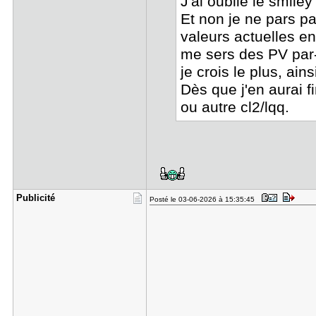
J'ai oublié le smiley 
Et non je ne pars p
valeurs actuelles e
me sers des PV par-
je crois le plus, ain
Dès que j'en aurai f
ou autre cl2/lqq.
Publicité
Posté le 03-06-2026 à 15:35:45