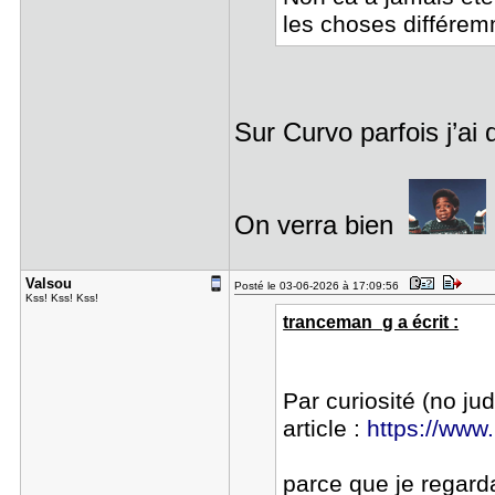
les choses différe
Sur Curvo parfois j’ai
On verra bien
Valsou
Posté le 03-06-2026 à 17:09:56
Kss! Kss! Kss!
tranceman_g a écrit :
Par curiosité (no ju
article :
https://www.
parce que je regar