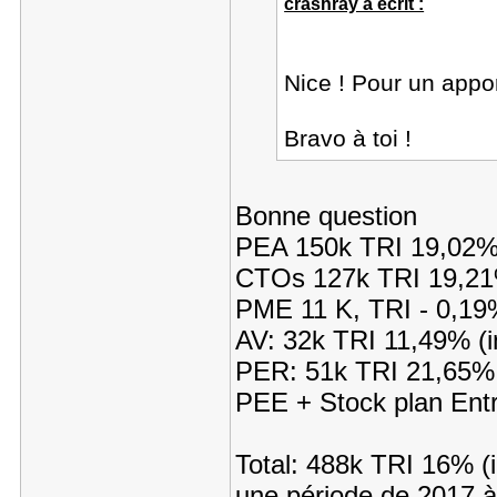
crashray a écrit :
Nice ! Pour un appo
Bravo à toi !
Bonne question
PEA 150k TRI 19,0
CTOs 127k TRI 19,2
PME 11 K, TRI - 0,19
AV: 32k TRI 11,49% (i
PER: 51k TRI 21,65%
PEE + Stock plan Ent
Total: 488k TRI 16% (
une période de 2017 à