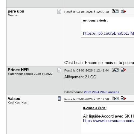
pere ubu
Posté le 03-06-2026 à 12:39:10
Merdre
evildeus a écrit :
https://i.ibb.co/xSBnpCbD/I
C'est beau. Encore six mois et tu pourra
Prince HFR
Posté le 03-06-2026 à 12:41:44
plafonneur depuis 2020 et 2022
Allègement 2 LQQ
---------------
Bilans bourse
2025
,
2024
,
2023
,
anciens
Valsou
Posté le 03-06-2026 à 12:57:59
Kss! Kss! Kss!
lEAmas a écrit :
Air liquide-Accord avec SK Hy
https://www.boursorama.com/