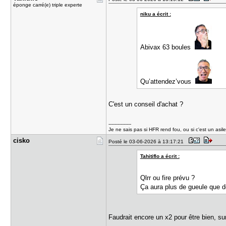
éponge carré(e) triple experte
niku a écrit :
Abivax 63 boules
Qu’attendez’vous
C'est un conseil d'achat ?
---------------
Je ne sais pas si HFR rend fou, ou si c'est un 
cisko
Posté le 03-06-2026 à 13:17:21
Tahitiflo a écrit :
Qlrr ou fire prévu ?
Ça aura plus de gueule que d
Faudrait encore un x2 pour être bien, sur