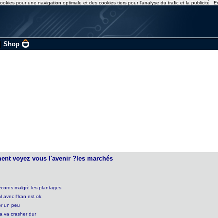
ookies pour une navigation optimale et des cookies tiers pour l'analyse du trafic et la publicité
E
|
Shop
ment voyez vous l'avenir ?les marchés
ecords malgrè les plantages
 avec l'Iran est ok
er un peu
ça va crasher dur