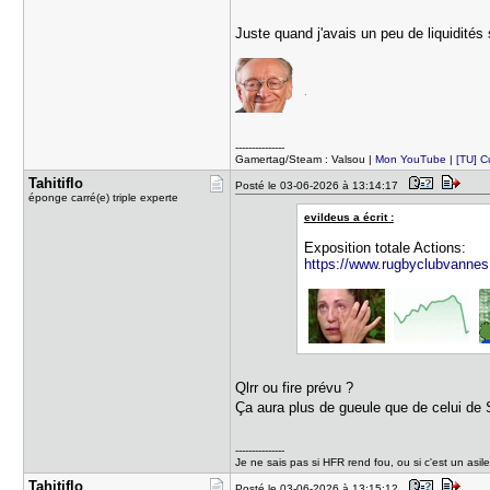
Juste quand j'avais un peu de liquidités
---------------
Gamertag/Steam : Valsou |
Mon YouTube
|
[TU] 
Tahitiflo
Posté le 03-06-2026 à 13:14:17
éponge carré(e) triple experte
evildeus a écrit :
Exposition totale Actions:
https://www.rugbyclubvannes.b
Qlrr ou fire prévu ?
Ça aura plus de gueule que de celui de
---------------
Je ne sais pas si HFR rend fou, ou si c'est un 
Tahitiflo
Posté le 03-06-2026 à 13:15:12