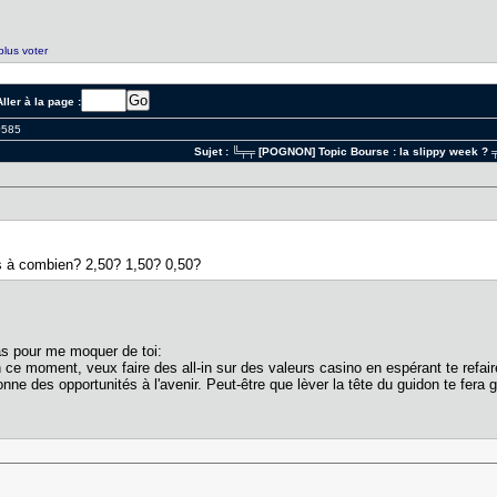
plus voter
ller à la page :
0585
Sujet :
╚╤╤ [POGNON] Topic Bourse : la slippy week ?
tis à combien? 2,50? 1,50? 0,50?
pas pour me moquer de toi:
n ce moment, veux faire des all-in sur des valeurs casino en espérant te refair
nne des opportunités à l'avenir. Peut-être que lèver la tête du guidon te fera 