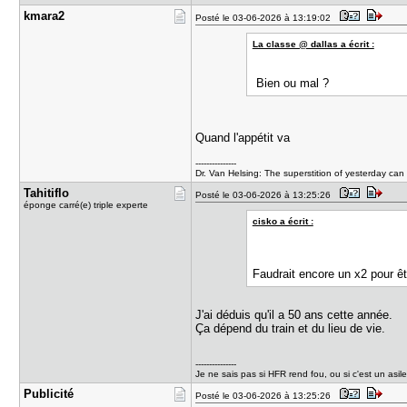
kmara2
Posté le 03-06-2026 à 13:19:02
La classe @ dallas a écrit :
Bien ou mal ?
Quand l'appétit va
---------------
Dr. Van Helsing: The superstition of yesterday can 
Tahitiflo
Posté le 03-06-2026 à 13:25:26
éponge carré(e) triple experte
cisko a écrit :
Faudrait encore un x2 pour êtr
J'ai déduis qu'il a 50 ans cette année.
Ça dépend du train et du lieu de vie.
---------------
Je ne sais pas si HFR rend fou, ou si c'est un 
Publicité
Posté le 03-06-2026 à 13:25:26