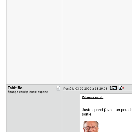
Tahitiflo
Posté le 03-06-2026 à 13:26:08
éponge carré(e) triple experte
Valsou a écrit :
Juste quand j'avais un peu de
sortie.