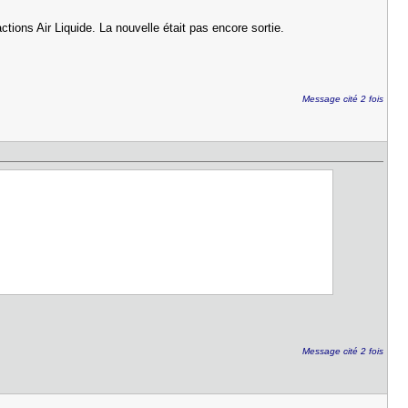
tions Air Liquide. La nouvelle était pas encore sortie.
Message cité 2 fois
Message cité 2 fois