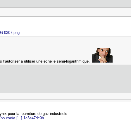
MG-0307.png
s t'autoriser à utiliser une échelle semi-logarithmique.
nix pour la fourniture de gaz industriels
bourse/a [...] 1c3e47dc9b