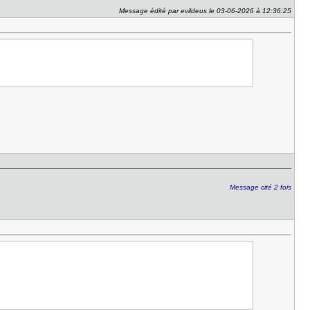
Message édité par evildeus le 03-06-2026 à 12:36:25
Message cité 2 fois