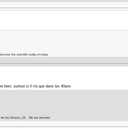
become the scientific reality of today
e bien, surtout si il n'a que dans les 40ans
asile de fou.©havoc_28 We are doomed