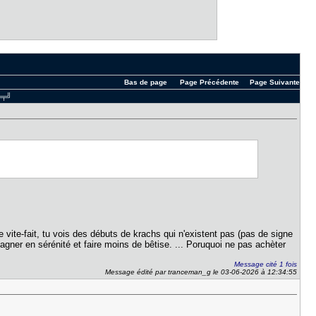
Bas de page
Page Précédente
Page Suivante
 ╤╤╝
e vite-fait, tu vois des débuts de krachs qui n'existent pas (pas de signe
gagner en sérénité et faire moins de bêtise. ... Poruquoi ne pas achèter
Message cité 1 fois
Message édité par tranceman_g le 03-06-2026 à 12:34:55