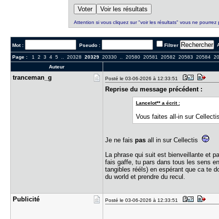
Attention si vous cliquez sur "voir les résultats" vous ne pourrez 
A
Mot :
Pseudo :
Filtrer
Page :
1
2
3
4
5
..
20328
20329
20330
..
20580
20581
20582
20583
20584
2
Auteur
tranceman_​g
Posté le 03-06-2026 à 12:33:51
Reprise du message précédent :
Lancelot** a écrit :
Vous faites all-in sur Cellec
Je ne fais
pas
all in sur Cellectis
La phrase qui suit est bienveillante et 
fais gaffe, tu pars dans tous les sens e
tangibles rééls) en espérant que ca te do
du world et prendre du recul.
Publicité
Posté le 03-06-2026 à 12:33:51