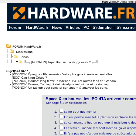
HardWare.fr utilise des c
Forum
|
HardWare.fr
|
News
|
Articles
|
PC
|
S'identifier
|
S'inscrire
FORUM HardWare.fr
Discussions
Loisirs
╚╤╤ [POGNON] Topic Bourse : la slippy week ? ╤╤╝
Sujet(s) à lire :
-
[POGNON] Épargne / Placements - Votre plus gros investissement all-in
-
[ECO] Can it run Crises ?
-
[POGNON] Bourse: long terme, dividende, B&H et autres fans de Graham
-
[POGNON] Bourse, Trading, Paint : Analyste technique et daytrading
-
[POGNON] Un tableur pour compter son argent & analyser les perfs.
Space X en bourse, les IPO d'IA arrivent : com
Sondage à 2 choix possibles.
ça ne peut que monter
On est perché mais tel Duplantis on enchaine les r
ça commence a être un peu trop là mais bon le deal
Les stats du monde réel sont moches, ça va respir
Il n'y a pas trop d'argent mais trop de spéculation,