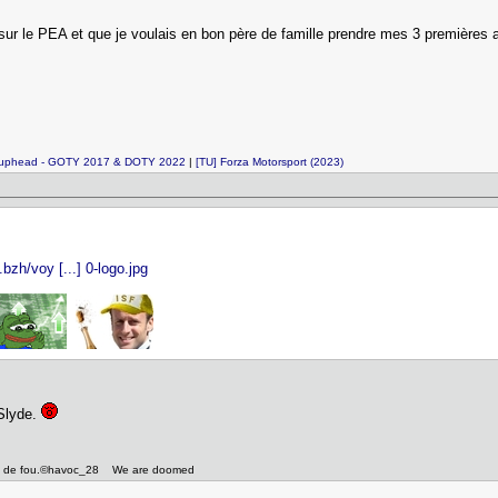
 sur le PEA et que je voulais en bon père de famille prendre mes 3 premières ac
Cuphead - GOTY 2017 & DOTY 2022
|
[TU] Forza Motorsport (2023)
zh/voy [...] 0-logo.jpg
 Slyde.
asile de fou.©havoc_28 We are doomed