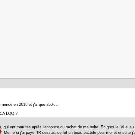
mmencé en 2018 et j'ai que 250k ...
 DCA LQQ ?
, qui ont maturés après l'annonce du rachat de ma boite. En gros je l'ai ai e
. Même si j'ai payé l'IR dessus, ce fut un beau pactole pour moi et ensuite 