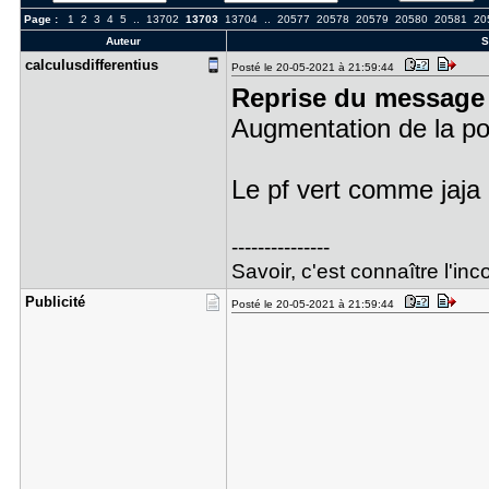
Page :
1
2
3
4
5
..
13702
13703
13704
..
20577
20578
20579
20580
20581
20
Auteur
S
calculusdi​fferentius
Posté le 20-05-2021 à 21:59:44
Reprise du message 
Augmentation de la p
Le pf vert comme jaja
---------------
Savoir, c'est connaître l'in
Publicité
Posté le 20-05-2021 à 21:59:44