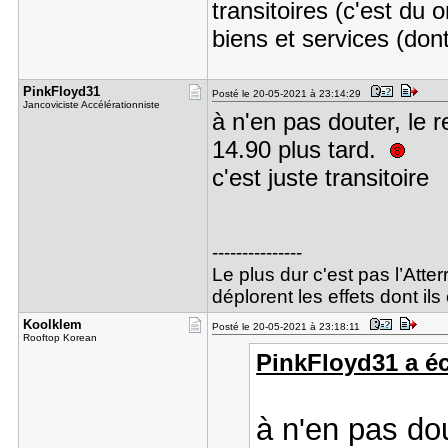
transitoires (c'est du 
biens et services (don
PinkFloyd3​1
Posté le 20-05-2021 à 23:14:29
Jancoviciste Accélérationniste
à n'en pas douter, le 
14.90 plus tard.
c'est juste transitoire
---------------
Le plus dur c'est pas l’Atte
déplorent les effets dont i
Koolklem
Posté le 20-05-2021 à 23:18:11
Rooftop Korean
PinkFloyd31 a écr
à n'en pas dou