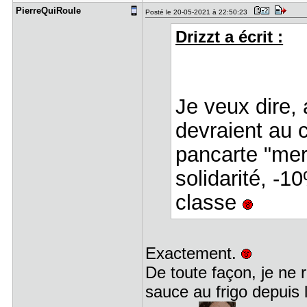
PierreQuiR​ouIe
Posté le 20-05-2021 à 22:50:23
Drizzt a écrit :
Je veux dire, 
devraient au 
pancarte "mer
solidarité, -1
classe
Exactement.
De toute façon, je ne 
sauce au frigo depuis