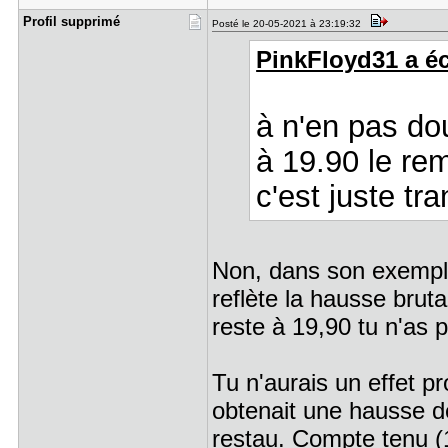
Profil sup​primé
Posté le 20-05-2021 à 23:19:32
PinkFloyd31 a écr
à n'en pas dou
à 19.90 le re
c'est juste tra
Non, dans son exempl
reflète la hausse bruta
reste à 19,90 tu n'as 
Tu n'aurais un effet pr
obtenait une hausse de
restau. Compte tenu (