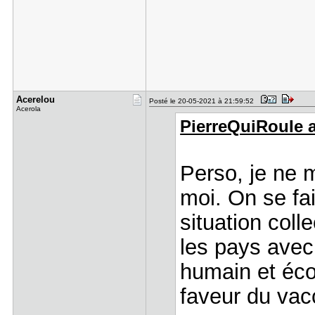
Acerelou
Posté le 20-05-2021 à 21:59:52
Acerola
PierreQuiRouIe a 
Perso, je ne 
moi. On se fa
situation coll
les pays avec
humain et éc
faveur du vac