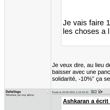
Je vais faire 
les choses a l
Je veux dire, au lieu d
baisser avec une panc
solidarité, -10%" ça s
DeltaVega
Posté le 20-05-2021 à 22:32:31
Ὀδυσσεύς για τους φίλους
Ashkaran a écrit 