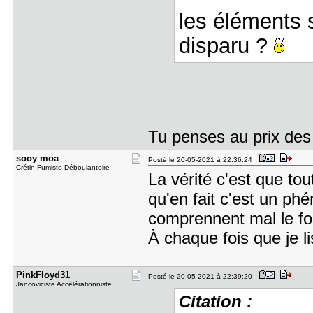
les éléments s
disparu ?
Tu penses au prix de
sooy moa
Posté le 20-05-2021 à 22:36:24
Crétin Fumiste Déboulantoire
La vérité c'est que tou
qu'en fait c'est un p
comprennent mal le f
À chaque fois que je li
PinkFloyd3​1
Posté le 20-05-2021 à 22:39:20
Jancoviciste Accélérationniste
Citation :