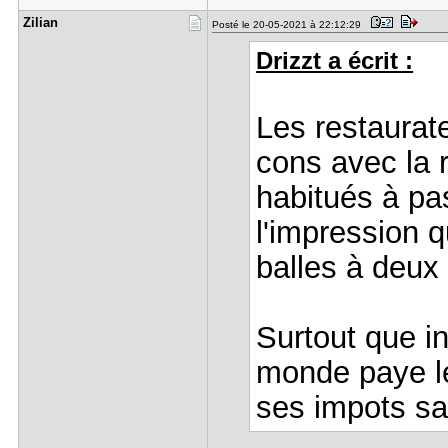
Zilian
Posté le 20-05-2021 à 22:12:29
Drizzt a écrit :
Les restaurate
cons avec la 
habitués à pas
l'impression 
balles à deux i
Surtout que in
monde paye le
ses impots sa