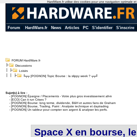
HardWare.fr utilise des cookies pour une navigation optimale et de
Forum
|
HardWare.fr
|
News
|
Articles
|
PC
|
S'identifier
|
S'inscrire
FORUM HardWare.fr
Discussions
Loisirs
╚╤╤ [POGNON] Topic Bourse : la slippy week ? ╤╤╝
Sujet(s) à lire :
-
[POGNON] Épargne / Placements - Votre plus gros investissement all-in
-
[ECO] Can it run Crises ?
-
[POGNON] Bourse: long terme, dividende, B&H et autres fans de Graham
-
[POGNON] Bourse, Trading, Paint : Analyste technique et daytrading
-
[POGNON] Un tableur pour compter son argent & analyser les perfs.
Space X en bourse, les