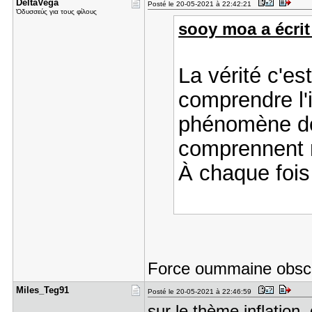
DeltaVega
Posté le 20-05-2021 à 22:42:21
Ὀδυσσεύς για τους φίλους
sooy moa a écrit
La vérité c'es
comprendre l'i
phénomène do
comprennent 
À chaque fois 
Force oummaine obsc
Miles_Teg9​1
Posté le 20-05-2021 à 22:46:59
sur le thème inflation,