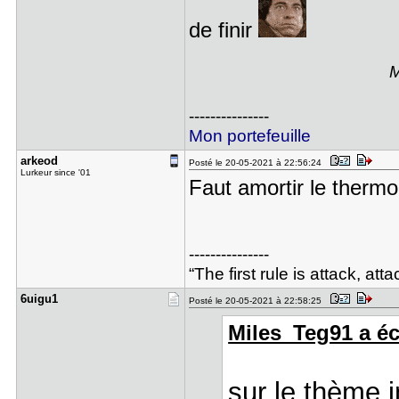
de finir
M
---------------
Mon portefeuille
arkeod
Posté le 20-05-2021 à 22:56:24
Lurkeur since '01
Faut amortir le thermo
---------------
“The first rule is attack, att
6uigu1
Posté le 20-05-2021 à 22:58:25
Miles_Teg91 a écr
sur le thème i