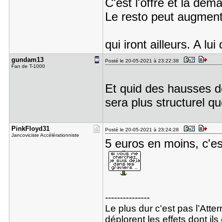
C'est l'offre et la dem
Le resto peut augmente
qui iront ailleurs. A lu
gundam13
Posté le 20-05-2021 à 23:22:38
Fan de T-1000
Et quid des hausses d
sera plus structurel que
PinkFloyd3​1
Posté le 20-05-2021 à 23:24:28
Jancoviciste Accélérationniste
5 euros en moins, c'est
---------------
Le plus dur c'est pas l’Atte
déplorent les effets dont i