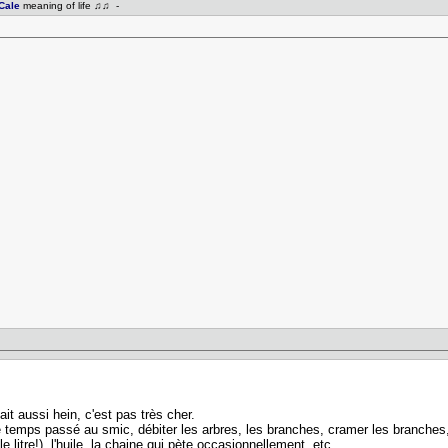
Cale
meaning of life ♫♫ -
ait aussi hein, c'est pas très cher.
e temps passé au smic, débiter les arbres, les branches, cramer les branches, 
itre!), l'huile, la chaine qui pète occasionnellement, etc..