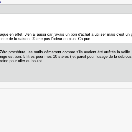
s
naque en effet. J'en ai aussi car j'avais un bon d'achat à utiliser mais c'est un
eprise de la saison. J'aime pas l'odeur en plus. Ca pue.
 Zéro procédure, les outils démarrent comme s'ils avaient été arrêtés la veille. 
lange est bon. 5 litres pour mes 10 stères ( et pareil pour l'usage de la débro
aine pour aller au boulot.