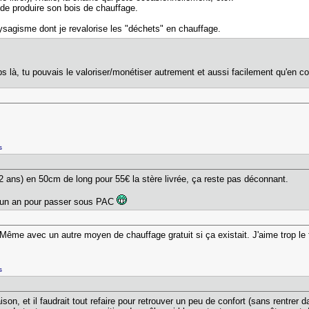
de produire son bois de chauffage.
sagisme dont je revalorise les "déchets" en chauffage.
 là, tu pouvais le valoriser/monétiser autrement et aussi facilement qu'en c
s
 ans) en 50cm de long pour 55€ la stère livrée, ça reste pas déconnant.
ci un an pour passer sous PAC
ême avec un autre moyen de chauffage gratuit si ça existait. J'aime trop le f
s
on, et il faudrait tout refaire pour retrouver un peu de confort (sans rentrer