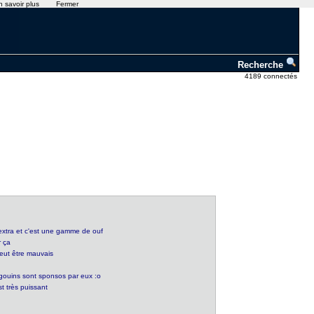
n savoir plus
Fermer
Recherche
4189 connectés
 extra et c'est une gamme de ouf
r ça
eut être mauvais
ngouins sont sponsos par eux :o
t très puissant