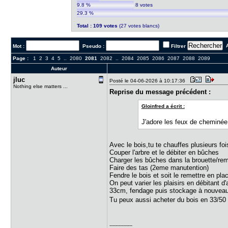
9.8 %
8 votes
29.3 %
Total : 109 votes
(27 votes blancs)
A
Mot :
Pseudo :
Filtrer
Page :
1
2
3
4
5
..
2080
2081
2082
..
2084
2085
2086
2087
2088
2089
Auteur
jluc
Posté le 04-06-2026 à 10:17:36
Nothing else matters ...
Reprise du message précédent :
Gloinfred a écrit :
J'adore les feux de cheminée
Avec le bois,tu te chauffes plusieurs foi
Couper l'arbre et le débiter en bûches
Charger les bûches dans la brouette/remo
Faire des tas (2eme manutention)
Fendre le bois et soit le remettre en pl
On peut varier les plaisirs en débitant 
33cm, fendage puis stockage à nouveau 
Tu peux aussi acheter du bois en 33/50 
---------------