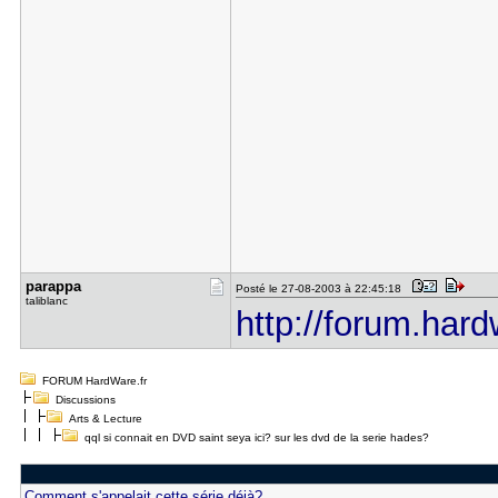
parappa
Posté le 27-08-2003 à 22:45:18
taliblanc
http://forum.hard
FORUM HardWare.fr
Discussions
Arts & Lecture
qql si connait en DVD saint seya ici? sur les dvd de la serie hades?
Comment s'appelait cette série déjà?