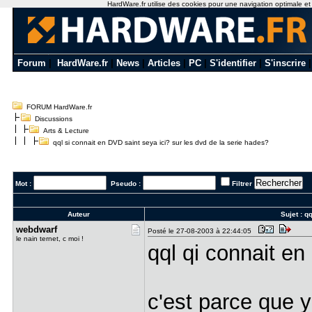
HardWare.fr utilise des cookies pour une navigation optimale et de
Forum
|
HardWare.fr
|
News
|
Articles
|
PC
|
S'identifier
|
S'inscrire
FORUM HardWare.fr
Discussions
Arts & Lecture
qql si connait en DVD saint seya ici? sur les dvd de la serie hades?
Mot :
Pseudo :
Filtrer
Auteur
Sujet :
qq
webdwarf
Posté le 27-08-2003 à 22:44:05
le nain ternet, c moi !
qql qi connait en
c'est parce que y