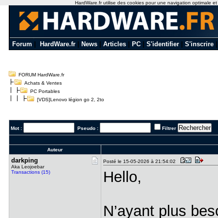
HardWare.fr utilise des cookies pour une navigation optimale et de
Forum
|
HardWare.fr
|
News
|
Articles
|
PC
|
S'identifier
|
S'inscrire
FORUM HardWare.fr
Achats & Ventes
PC Portables
[VDS]Lenovo légion go 2, 2to
Mot :
Pseudo :
Filtrer
Auteur
darkping
Posté le 15-05-2026 à 21:54:02
Aka Leojoebar
Hello,
Transactions (15)
N’ayant plus beso