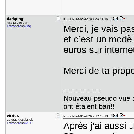
darkping
Posté le 24-05-2026 à 08:12:10
Aka Leojoebar
Merci, je vais pa
Transactions (15)
et c’est un modè
euros sur intern
Merci de ta propo
---------------
Nouveau pseudo vue 
ont étaient ban!!
virrius
Posté le 24-05-2026 à 12:10:13
Le gras c'est la joie
Après j’ai aussi
Transactions (311)