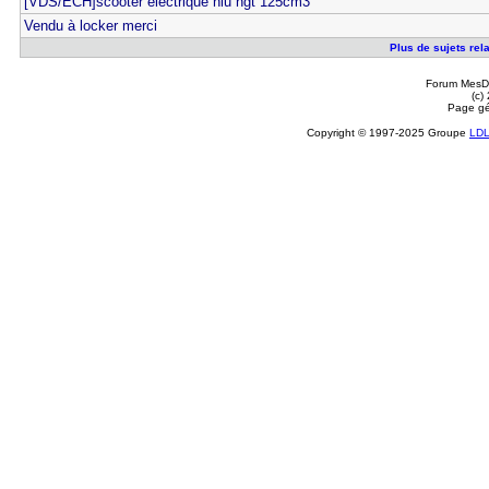
[VDS/ECH]scooter electrique niu ngt 125cm3
Vendu à locker merci
Plus de sujets rela
Forum MesDi
(c)
Page gé
Copyright © 1997-2025 Groupe
LD