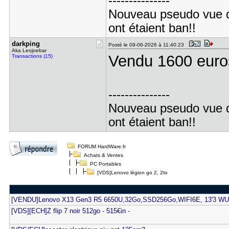
---------------
Nouveau pseudo vue 
ont étaient ban!!
darkping
Posté le 09-06-2026 à 11:40:23
Aka Leojoebar
Vendu 1600 euros
Transactions (15)
---------------
Nouveau pseudo vue 
ont étaient ban!!
FORUM HardWare.fr
Achats & Ventes
PC Portables
[VDS]Lenovo légion go 2, 2to
[VENDU]Lenovo X13 Gen3 R5 6650U,32Go,SSD256Go,WIFI6E, 13'3 W
[VDS][ECH]Z flip 7 noir 512go - 515€in -