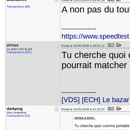
Posté le 23-05-2026 à 19:42:18
A non pas du tou
Transactions (86)
---------------
https://www.speedtest
virrius
Posté le 23-05-2026 à 20:51:12
Le gras c'est la joie
Tu cherche quoi 
Transactions (311)
pourrait matcher
---------------
[VDS] [ECH] Le bazar 
darkping
Posté le 23-05-2026 à 21:10:37
Aka Leojoebar
Transactions (15)
virrius a écrit :
Tu cherche quoi comme portable c