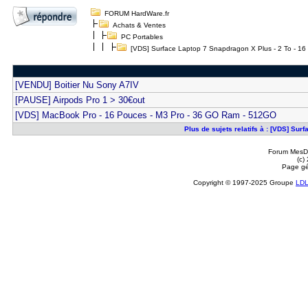
FORUM HardWare.fr
Achats & Ventes
PC Portables
[VDS] Surface Laptop 7 Snapdragon X Plus - 2 To - 16
[VENDU] Boitier Nu Sony A7IV
[PAUSE] Airpods Pro 1 > 30€out
[VDS] MacBook Pro - 16 Pouces - M3 Pro - 36 GO Ram - 512GO
Plus de sujets relatifs à : [VDS] Sur
Forum MesDi
(c)
Page gé
Copyright © 1997-2025 Groupe
LD