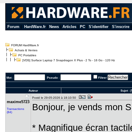
Forum
|
HardWare.fr
|
News
|
Articles
|
PC
|
S'identifier
|
S'inscrire
FORUM HardWare.fr
Achats & Ventes
PC Portables
[VDS] Surface Laptop 7 Snapdragon X Plus - 2 To - 16 Go - 120 Hz
Mot :
Pseudo :
Filtrer
Auteur
Sujet :
Posté le 29-05-2026 à 18:10:50
maxime5723
Bonjour, je vends mon Su
Transactions
(84)
* Magnifique écran tact