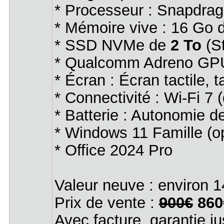
* Processeur : Snapdrago
* Mémoire vive : 16 G
* SSD NVMe de
2 To
(St
* Qualcomm Adreno GP
* Écran : Écran tactile,
* Connectivité : Wi-Fi 7
* Batterie : Autonomie d
* Windows 11 Famille (o
* Office 2024 Pro
Valeur neuve : environ 1
Prix de vente :
900€
860
Avec facture, garantie j