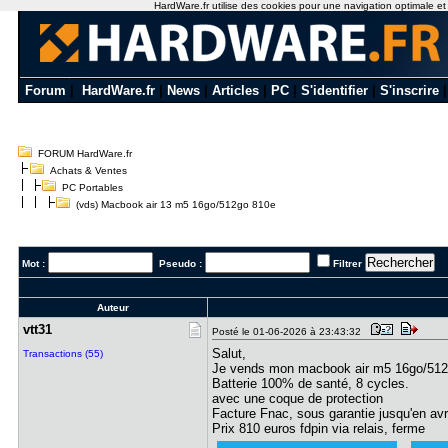
HardWare.fr utilise des cookies pour une navigation optimale et de
Forum
|
HardWare.fr
|
News
|
Articles
|
PC
|
S'identifier
|
S'inscrire
FORUM HardWare.fr
Achats & Ventes
PC Portables
(vds) Macbook air 13 m5 16go/512go 810e
Mot :
Pseudo :
Filtrer
Auteur
vtt31
Posté le 01-06-2026 à 23:43:32
Salut,
Transactions (55)
Je vends mon macbook air m5 16go/512go
Batterie 100% de santé, 8 cycles.
avec une coque de protection
Facture Fnac, sous garantie jusqu'en avr
Prix 810 euros fdpin via relais, ferme