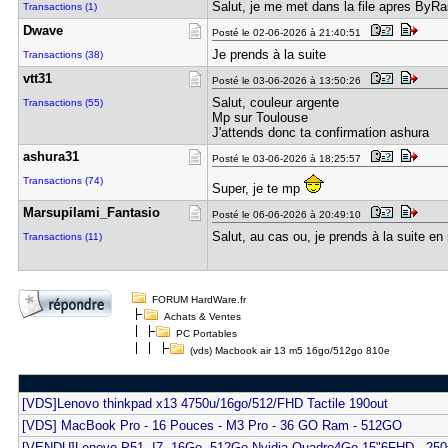
Salut, je me met dans la file apres ByRa
Transactions (1)
Dwave
Posté le 02-06-2026 à 21:40:51
Je prends à la suite
Transactions (38)
vtt31
Posté le 03-06-2026 à 13:50:26
Salut, couleur argente
Transactions (55)
Mp sur Toulouse
J'attends donc ta confirmation ashura
ashura31
Posté le 03-06-2026 à 18:25:57
Transactions (74)
Super, je te mp
Marsupilam​i_Fantasio
Posté le 06-06-2026 à 20:49:10
Salut, au cas ou, je prends à la suite en
Transactions (11)
FORUM HardWare.fr
Achats & Ventes
PC Portables
(vds) Macbook air 13 m5 16go/512go 810e
[VDS]Lenovo thinkpad x13 4750u/16go/512/FHD Tactile 190out
[VDS] MacBook Pro - 16 Pouces - M3 Pro - 36 GO Ram - 512GO
[VENDU]Lenovo P51, I7, 16Go, 512Go,Nvidia Quadro4Go 15"6FHD...250