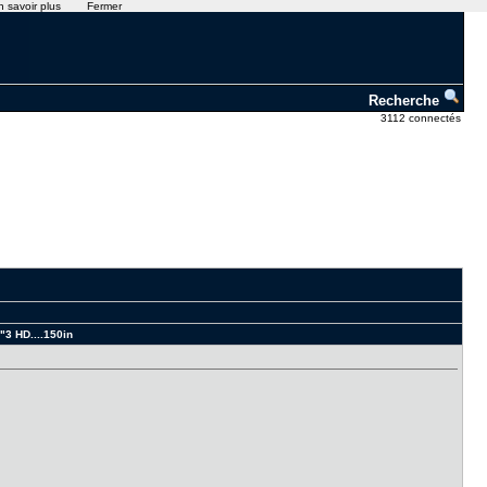
n savoir plus
Fermer
Recherche
3112 connectés
3 HD....150in