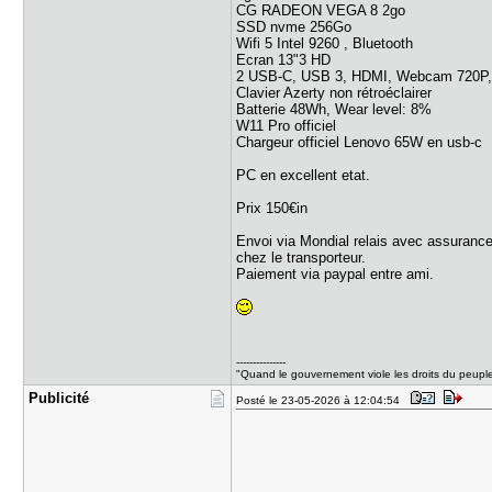
CG RADEON VEGA 8 2go
SSD nvme 256Go
Wifi 5 Intel 9260 , Bluetooth
Ecran 13"3 HD
2 USB-C, USB 3, HDMI, Webcam 720P, R
Clavier Azerty non rétroéclairer
Batterie 48Wh, Wear level: 8%
W11 Pro officiel
Chargeur officiel Lenovo 65W en usb-c
PC en excellent etat.
Prix 150€in
Envoi via Mondial relais avec assurance
chez le transporteur.
Paiement via paypal entre ami.
---------------
"Quand le gouvernement viole les droits du peuple, 
Publicité
Posté le 23-05-2026 à 12:04:54