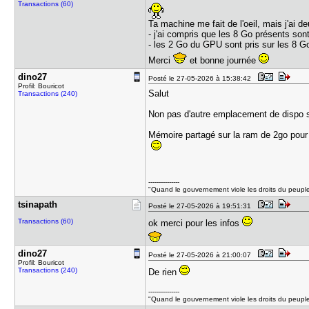
Transactions (60)
Ta machine me fait de l'oeil, mais j'ai d
- j'ai compris que les 8 Go présents so
- les 2 Go du GPU sont pris sur les 8 Go
Merci
et bonne journée
dino27
Posté le 27-05-2026 à 15:38:42
Profil: Bouricot
Salut
Transactions (240)
Non pas d'autre emplacement de dispo 
Mémoire partagé sur la ram de 2go pour l
---------------
"Quand le gouvernement viole les droits du peuple, 
tsinapath
Posté le 27-05-2026 à 19:51:31
Transactions (60)
ok merci pour les infos
dino27
Posté le 27-05-2026 à 21:00:07
Profil: Bouricot
Transactions (240)
De rien
---------------
"Quand le gouvernement viole les droits du peuple, 