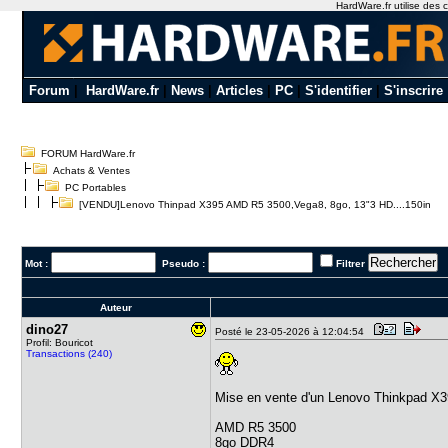
HardWare.fr utilise des c
Forum
|
HardWare.fr
|
News
|
Articles
|
PC
|
S'identifier
|
S'inscrire
FORUM HardWare.fr
Achats & Ventes
PC Portables
[VENDU]Lenovo Thinpad X395 AMD R5 3500,Vega8, 8go, 13"3 HD....150in
Mot :
Pseudo :
Filtrer
Auteur
dino27
Posté le 23-05-2026 à 12:04:54
Profil: Bouricot
Transactions (240)
Mise en vente d'un Lenovo Thinkpad X
AMD R5 3500
8go DDR4