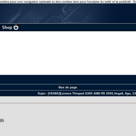
ookies pour une navigation optimale et des cookies tiers pour l'analyse du trafic et la publicité
E
|
Shop
Bas de page
Sujet :
[VENDU]Lenovo Thinpad X395 AMD R5 3500,Vega8, 8go, 13"
395