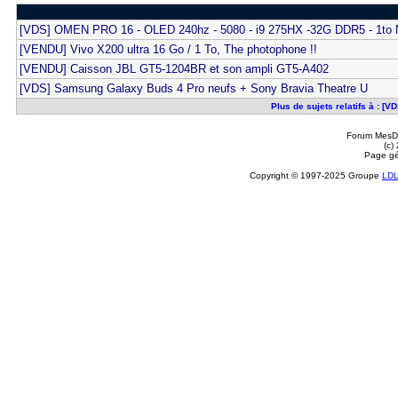
[VDS] OMEN PRO 16 - OLED 240hz - 5080 - i9 275HX -32G DDR5 - 1t
[VENDU] Vivo X200 ultra 16 Go / 1 To, The photophone !!
[VENDU] Caisson JBL GT5-1204BR et son ampli GT5-A402
[VDS] Samsung Galaxy Buds 4 Pro neufs + Sony Bravia Theatre U
Plus de sujets relatifs à :
Forum MesDi
(c)
Page gé
Copyright © 1997-2025 Groupe
LD