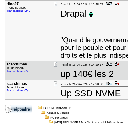
dino27
Posté le 15-06-2026 à 16:48:57
Profil: Bouricot
Drapal
Transactions (240)
---------------
"Quand le gouvernement
pour le peuple et pour
droits et le plus indis
scarchimas
Posté le 19-06-2026 à 14:39:17
Tel un hiboux
up 140€ les 2
Transactions (7)
scarchimas
Posté le 20-06-2026 à 19:29:30
Tel un hiboux
Up SSD NVME
Transactions (7)
FORUM HardWare.fr
Achats & Ventes
PC Portables
[VDS] SSD NVME 1To + 2x16go ddr4 3200 sodimm