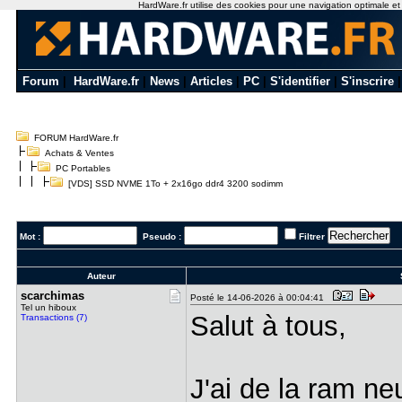
HardWare.fr utilise des cookies pour une navigation optimale et de
Forum
|
HardWare.fr
|
News
|
Articles
|
PC
|
S'identifier
|
S'inscrire
FORUM HardWare.fr
Achats & Ventes
PC Portables
[VDS] SSD NVME 1To + 2x16go ddr4 3200 sodimm
Mot :
Pseudo :
Filtrer
Auteur
scarchimas
Posté le 14-06-2026 à 00:04:41
Tel un hiboux
Salut à tous,
Transactions (7)
J'ai de la ram 