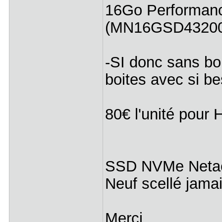
16Go Performa
(MN16GSD43200
-SI donc sans bo
boites avec si b
80€ l'unité pour
SSD NVMe Netac 
Neuf scellé jama
Merci