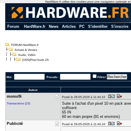
HardWare.fr utilise des cookies pour une navigation optimale et de
Forum
|
HardWare.fr
|
News
|
Articles
|
PC
|
S'identifier
|
S'inscrire
FORUM HardWare.fr
Achats & Ventes
Audio, Vidéo
[VDS]Pixel buds 2A
Mot :
Pseudo :
Filtrer
Auteur
momo9i
Posté le 28-05-2026 à 11:44:10
Suite à l'achat d'un pixel 10 en pack ave
Transactions (23)
suffisent.
65 IN
60 en main propre (91 et environs)
Publicité
Posté le 28-05-2026 à 11:44:10