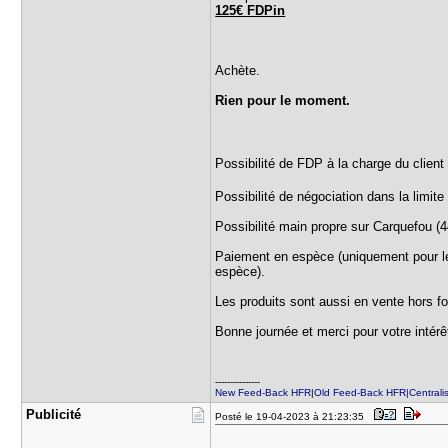
125€ FDPin
Achète.
Rien pour le moment.
Possibilité de FDP à la charge du client
Possibilité de négociation dans la limite
Possibilité main propre sur Carquefou (44
Paiement en espèce (uniquement pour le
espèce).
Les produits sont aussi en vente hors fo
Bonne journée et merci pour votre intérê
---------------
New Feed-Back HFR
|
Old Feed-Back HFR|Centralis
Publicité
Posté le 19-04-2023 à 21:23:35