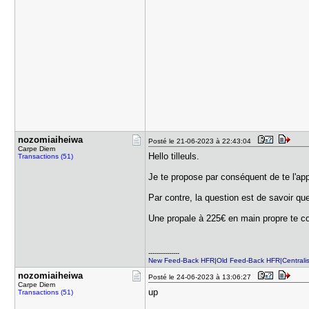
nozomiaihe​iwa
Posté le 21-06-2023 à 22:43:04
Carpe Diem
Hello tilleuls.
Transactions (51)
Je te propose par conséquent de te l'app
Par contre, la question est de savoir que
Une propale à 225€ en main propre te con
---------------
New Feed-Back HFR
|
Old Feed-Back HFR|Centralis
nozomiaihe​iwa
Posté le 24-06-2023 à 13:06:27
Carpe Diem
up
Transactions (51)