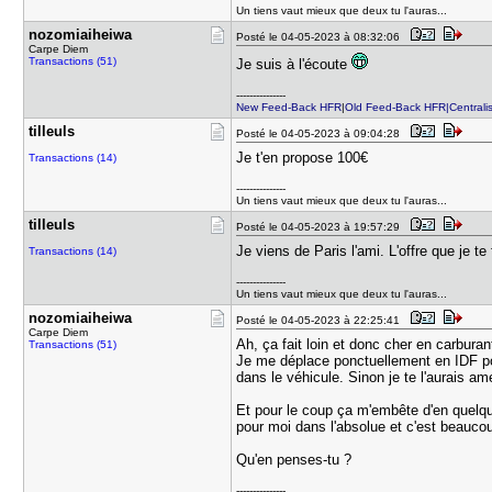
Un tiens vaut mieux que deux tu l'auras...
nozomiaihe​iwa
Posté le 04-05-2023 à 08:32:06
Carpe Diem
Transactions (51)
Je suis à l'écoute
---------------
New Feed-Back HFR
|
Old Feed-Back HFR|Centralis
tilleuls
Posté le 04-05-2023 à 09:04:28
Je t'en propose 100€
Transactions (14)
---------------
Un tiens vaut mieux que deux tu l'auras...
tilleuls
Posté le 04-05-2023 à 19:57:29
Je viens de Paris l'ami. L'offre que je te 
Transactions (14)
---------------
Un tiens vaut mieux que deux tu l'auras...
nozomiaihe​iwa
Posté le 04-05-2023 à 22:25:41
Carpe Diem
Ah, ça fait loin et donc cher en carbura
Transactions (51)
Je me déplace ponctuellement en IDF pour
dans le véhicule. Sinon je te l'aurais am
Et pour le coup ça m'embête d'en quelque
pour moi dans l'absolue et c'est beauco
Qu'en penses-tu ?
---------------