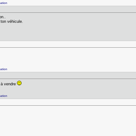
ation
ion..
ton véhicule.
ation
D à vendre
ation