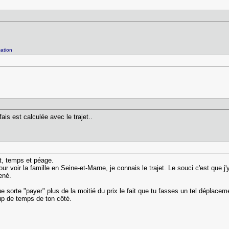
ation
fais est calculée avec le trajet..
nt, temps et péage.
 voir la famille en Seine-et-Marne, je connais le trajet. Le souci c'est que j'
ené.
 sorte "payer" plus de la moitié du prix le fait que tu fasses un tel déplaceme
up de temps de ton côté.