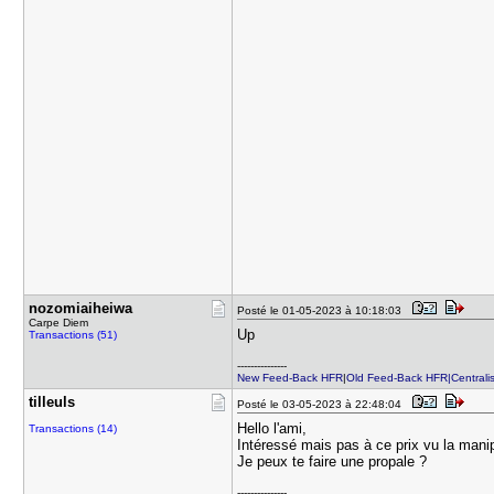
nozomiaihe​iwa
Posté le 01-05-2023 à 10:18:03
Carpe Diem
Up
Transactions (51)
---------------
New Feed-Back HFR
|
Old Feed-Back HFR|Centralis
tilleuls
Posté le 03-05-2023 à 22:48:04
Hello l'ami,
Transactions (14)
Intéressé mais pas à ce prix vu la mani
Je peux te faire une propale ?
---------------