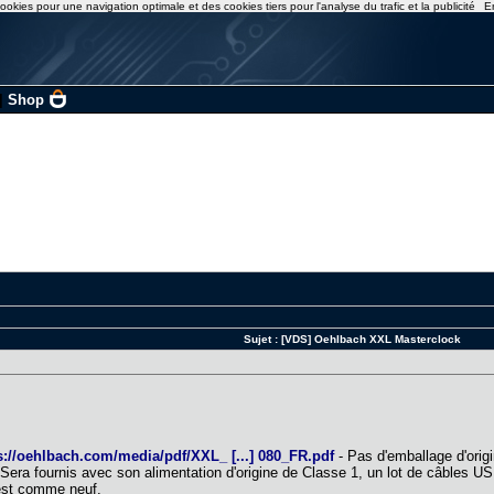
ookies pour une navigation optimale et des cookies tiers pour l'analyse du trafic et la publicité
E
|
Shop
Sujet :
[VDS] Oehlbach XXL Masterclock
s://oehlbach.com/media/pdf/XXL_ [...] 080_FR.pdf
- Pas d'emballage d'origi
. Sera fournis avec son alimentation d'origine de Classe 1, un lot de câble
t est comme neuf.