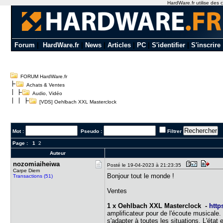
HardWare.fr utilise des c
Forum
|
HardWare.fr
|
News
|
Articles
|
PC
|
S'identifier
|
S'inscrire
FORUM HardWare.fr
Achats & Ventes
Audio, Vidéo
[VDS] Oehlbach XXL Masterclock
Mot :
Pseudo :
Filtrer
Page :
1
2
Auteur
nozomiaihe​iwa
Posté le 19-04-2023 à 21:23:35
Carpe Diem
Bonjour tout le monde !
Transactions (51)
Ventes
1 x Oehlbach XXL Masterclock -
http
amplificateur pour de l'écoute musicale
s'adapter à toutes les situations. L'éta