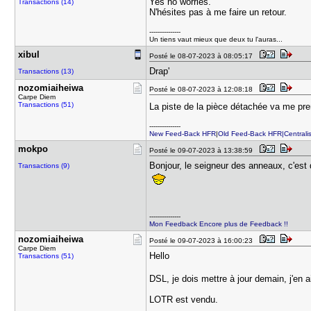
Yes no worries.
Transactions (14)
N'hésites pas à me faire un retour.
---------------
Un tiens vaut mieux que deux tu l'auras...
xibul
Posté le 08-07-2023 à 08:05:17
Drap'
Transactions (13)
nozomiaihe​iwa
Posté le 08-07-2023 à 12:08:18
Carpe Diem
Transactions (51)
La piste de la pièce détachée va me pr
---------------
New Feed-Back HFR
|
Old Feed-Back HFR|Centralis
mokpo
Posté le 09-07-2023 à 13:38:59
Bonjour, le seigneur des anneaux, c'est q
Transactions (9)
---------------
Mon Feedback
Encore plus de Feedback !!
nozomiaihe​iwa
Posté le 09-07-2023 à 16:00:23
Carpe Diem
Hello
Transactions (51)
DSL, je dois mettre à jour demain, j'en 
LOTR est vendu.