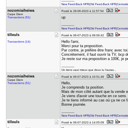
---------------
New Feed-Back HFR
|
Old Feed-Back HFR|Centralis
nozomiaihe​iwa
Posté le 28-06-2023 à 11:57:54
Carpe Diem
up
Transactions (51)
---------------
New Feed-Back HFR
|
Old Feed-Back HFR|Centralis
tilleuls
Posté le 06-07-2023 à 08:06:42
Hello l'ami,
Transactions (14)
Merci pour ta proposition.
Par contre, je préfère être franc avec to
Concrètement, il faut ouvrir la TV, bcp 
Je reste sur ma proposition a 100€, je pe
---------------
Un tiens vaut mieux que deux tu l'auras...
nozomiaihe​iwa
Posté le 06-07-2023 à 10:51:49
Carpe Diem
Hello,
Transactions (51)
Je comprends ta position.
Mais de mon côté autant que la vende en 
Je viens d'avoir une touche en ce sens. 
Je te tiens informé au cas où ça ne ce f
Bonne journée.
---------------
New Feed-Back HFR
|
Old Feed-Back HFR|Centralis
tilleuls
Posté le 06-07-2023 à 14:05:09