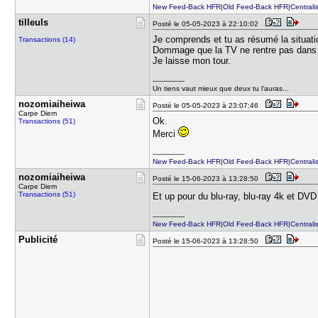
New Feed-Back HFR
|
Old Feed-Back HFR|Centralis
tilleuls
Posté le 05-05-2023 à 22:10:02
Je comprends et tu as résumé la situat
Transactions (14)
Dommage que la TV ne rentre pas dans 
Je laisse mon tour.
---------------
Un tiens vaut mieux que deux tu l'auras...
nozomiaihe​iwa
Posté le 05-05-2023 à 23:07:46
Carpe Diem
Ok.
Transactions (51)
Merci
---------------
New Feed-Back HFR
|
Old Feed-Back HFR|Centralis
nozomiaihe​iwa
Posté le 15-06-2023 à 13:28:50
Carpe Diem
Transactions (51)
Et up pour du blu-ray, blu-ray 4k et DV
---------------
New Feed-Back HFR
|
Old Feed-Back HFR|Centralis
Publicité
Posté le 15-06-2023 à 13:28:50