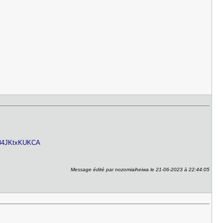
3d84JKtxKUKCA
Message édité par nozomiaiheiwa le 21-06-2023 à 22:44:05