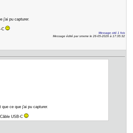
 j'ai pu capturer.
SB-C
Message cité 1 fois
Message édité par smxme le 26-05-2026 à 17:35:32
 que ce que j'ai pu capturer.
ec Câble USB-C