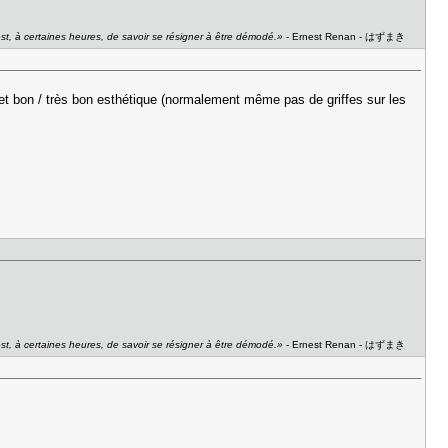
 est, à certaines heures, de savoir se résigner à être démodé.»
- Ernest Renan - はずまき
et bon / très bon esthétique (normalement même pas de griffes sur les
 est, à certaines heures, de savoir se résigner à être démodé.»
- Ernest Renan - はずまき