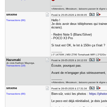
---------------
«Attendons, Messieurs ; laissons passer le règne d
smxme
Posté le 25-05-2026 à 09:06:05
Hello !
Transactions (66)
Je dois avoir deux téléphones qui train
écrans).
- Redmi Note 5 (Blanc/Silver)
- POCO X3 Pro
Si tout est OK, le lot à 150in ça t'irait ?
---------------
| i7 14700K | MSI Z790 Tomahawk WIFI | 2*32G
Hazumaki
Posté le 26-05-2026 à 16:12:03
Je crois Kathryn Mayorga.
Écoute, pourquoi pas.
Transactions (19)
Avant de m'engager plus sérieusement, p
---------------
«Attendons, Messieurs ; laissons passer le règne d
smxme
Posté le 26-05-2026 à 17:31:34
Bien-sûr, voici les photos :
https://pho
Transactions (66)
Le poco est déjà réinitialisé, je dois ju