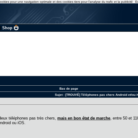
ookies pour une navigation optimale et des cookies tiers pour l'analyse du trafic et la publicité
E
|
Shop
Bas de page
Sujet :
[TROUVÉ] Téléphones pas chers Android et/ou 
deux téléphones pas très chers,
mais en bon état de marche
, entre 50 et 1
Android ou iOS.