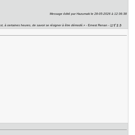
Message édité par Hazumaki le 28-05-2026 à 12:36:38
 est, à certaines heures, de savoir se résigner à être démodé.»
- Ernest Renan - はずまき