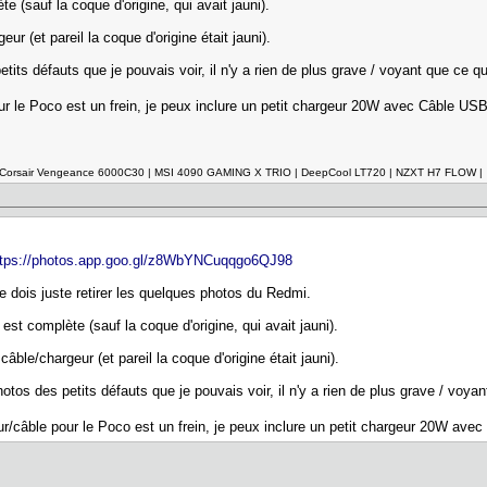
 (sauf la coque d'origine, qui avait jauni).
r (et pareil la coque d'origine était jauni).
its défauts que je pouvais voir, il n'y a rien de plus grave / voyant que ce que
ur le Poco est un frein, je peux inclure un petit chargeur 20W avec Câble U
o Corsair Vengeance 6000C30 | MSI 4090 GAMING X TRIO | DeepCool LT720 | NZXT H7 FLOW |
ttps://photos.app.goo.gl/z8WbYNCuqqgo6QJ98
 je dois juste retirer les quelques photos du Redmi.
st complète (sauf la coque d'origine, qui avait jauni).
ble/chargeur (et pareil la coque d'origine était jauni).
tos des petits défauts que je pouvais voir, il n'y a rien de plus grave / voyant
r/câble pour le Poco est un frein, je peux inclure un petit chargeur 20W av