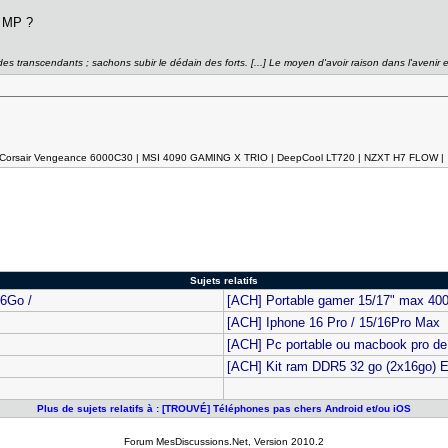
n MP ?
es transcendants ; sachons subir le dédain des forts. [...] Le moyen d'avoir raison dans l'avenir
o Corsair Vengeance 6000C30 | MSI 4090 GAMING X TRIO | DeepCool LT720 | NZXT H7 FLOW |
Sujets relatifs
6Go /
[ACH] Portable gamer 15/17" max 40
[ACH] Iphone 16 Pro / 15/16Pro Max
[ACH] Pc portable ou macbook pro de
[ACH] Kit ram DDR5 32 go (2x16go) 
Plus de sujets relatifs à : [TROUVÉ] Téléphones pas chers Android et/ou iOS
Forum MesDiscussions.Net
, Version 2010.2