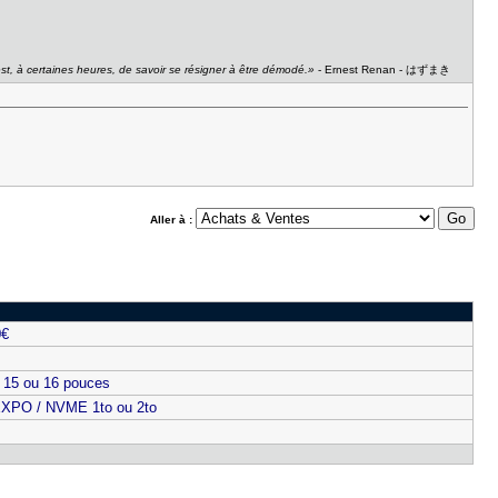
 est, à certaines heures, de savoir se résigner à être démodé.»
- Ernest Renan - はずまき
Aller à :
0€
 15 ou 16 pouces
EXPO / NVME 1to ou 2to