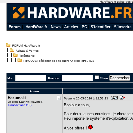
HardWare.fr utilise des c
Forum
|
HardWare.fr
|
News
|
Articles
|
PC
|
S'identifier
|
S'inscrire
FORUM HardWare.fr
Achats & Ventes
Téléphonie
[TROUVÉ] Téléphones pas chers Android et/ou iOS
Mot :
Pseudo :
Filtrer
Auteur
Hazumaki
Posté le 20-05-2026 à 12:59:23
Je crois Kathryn Mayorga.
Bonjour à tous,
Transactions (19)
Pour deux jeunes cousines, je cherche 
Peu importe le système d'exploitation, 
A vos offres !