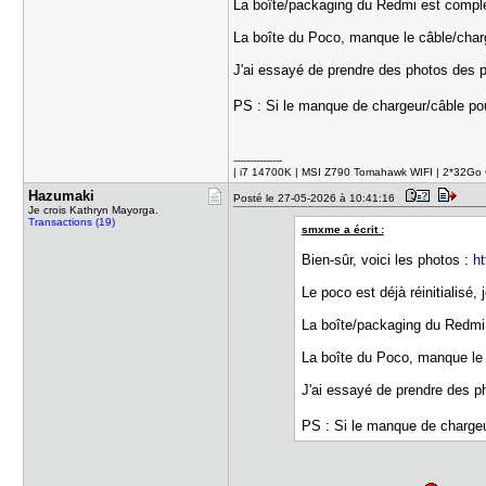
La boîte/packaging du Redmi est complète
La boîte du Poco, manque le câble/chargeu
J'ai essayé de prendre des photos des pet
PS : Si le manque de chargeur/câble po
---------------
| i7 14700K | MSI Z790 Tomahawk WIFI | 2*32G
Hazumaki
Posté le 27-05-2026 à 10:41:16
Je crois Kathryn Mayorga.
Transactions (19)
smxme a écrit :
Bien-sûr, voici les photos :
h
Le poco est déjà réinitialisé,
La boîte/packaging du Redmi e
La boîte du Poco, manque le câ
J'ai essayé de prendre des pho
PS : Si le manque de chargeu