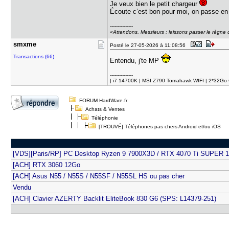
Je veux bien le petit chargeur
Écoute c’est bon pour moi, on passe e
---------------
«Attendons, Messieurs ; laissons passer le règne d
smxme
Posté le 27-05-2026 à 11:08:56
Transactions (66)
Entendu, j'te MP
---------------
| i7 14700K | MSI Z790 Tomahawk WIFI | 2*32G
FORUM HardWare.fr
Achats & Ventes
Téléphonie
[TROUVÉ] Téléphones pas chers Android et/ou iOS
[VDS][Paris/RP] PC Desktop Ryzen 9 7900X3D / RTX 4070 Ti SUPER 1
[ACH] RTX 3060 12Go
[ACH] Asus N55 / N55S / N55SF / N55SL HS ou pas cher
Vendu
[ACH] Clavier AZERTY Backlit EliteBook 830 G6 (SPS: L14379-251)