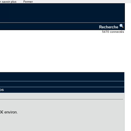
n savoir plus
Fermer
Recherche
5470 connectés
iOS
10€ environ.