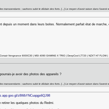
es transcendants ; sachons subir le dédain des forts. [...] Le moyen d'avoir raison dans l'avenir
ent depuis un moment dans leurs boites. Normalement parfait état de marche, 
o Corsair Vengeance 6000C30 | MSI 4090 GAMING X TRIO | DeepCool LT720 | NZXT H7 FLOW |
ourrais-je avoir des photos des appareils ?
es transcendants ; sachons subir le dédain des forts. [...] Le moyen d'avoir raison dans l'avenir
tos.app.goo.gl/z8WbYNCuqqgo6QJ98
ste retirer les quelques photos du Redmi.